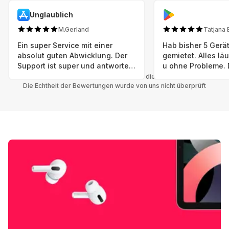
Unglaublich
M.Gerland
Tatjana 
Ein super Service mit einer
Hab bisher 5 Gerät
absolut guten Abwicklung. Der
gemietet. Alles lä
Support ist super und antworte
u ohne Probleme. 
sogar Sonntag. Preise sind Fair!
sind in einem abso
Alle Bewertungen beziehen sich auf die Grover App.
Die Echtheit der Bewertungen wurde von uns nicht überprüft
einwandfreien Zus
neu. Selbst wenn 
bereits einen Vorm
das ist nicht zu e
Auswahl an versc
Geräten u Herstell
Nachhaltig u wer 
mal wieder ein ne
hat (Xbox, Smartw
Smartphone etc), 
Grover nur empfeh
Möglichkeit eines
besteht nach Mietz
wieder! 😊