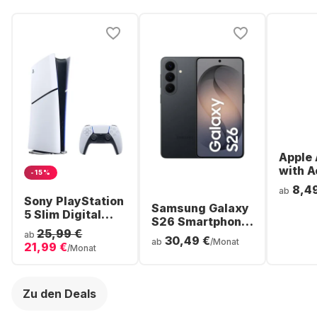
Apple 
with A
-15%
Noise
8,4
ab
Cancel
Sony PlayStation
Samsung Galaxy
ear Bl
5 Slim Digital
S26 Smartphone
Headp
Console
25,99 €
- 256GB - Dual
ab
30,49 €
ab
/Monat
21,99 €
SIM
/Monat
Zu den Deals