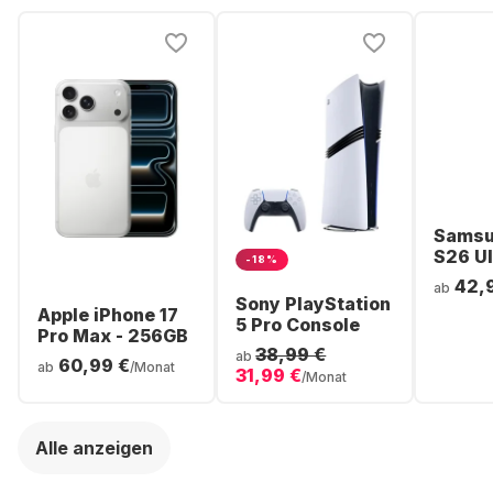
Samsu
S26 Ul
-18%
Smartp
42,
ab
256GB 
Sony PlayStation
Apple iPhone 17
5 Pro Console
Pro Max - 256GB
38,99 €
ab
60,99 €
ab
/Monat
31,99 €
/Monat
Alle anzeigen