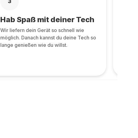
3
4
Hab Spaß mit deiner Tech
Zurü
Wir liefern dein Gerät so schnell wie
Zurüc
möglich. Danach kannst du deine Tech so
allen 
lange genießen wie du willst.
und ne