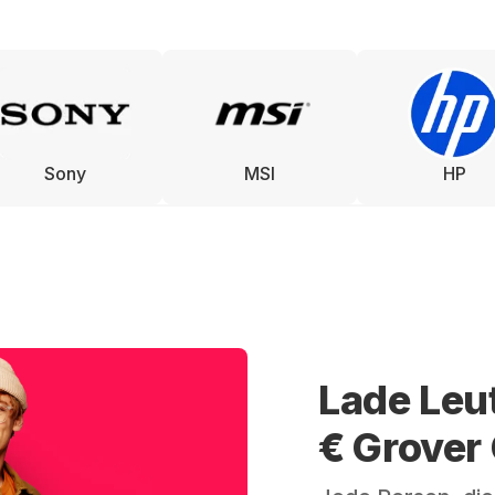
Sony
MSI
HP
Lade Leu
€ Grover