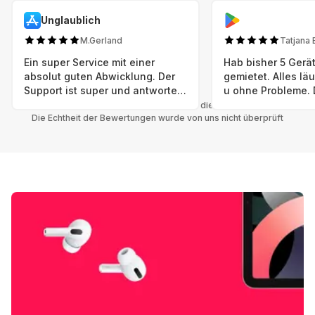
Unglaublich
M.Gerland
Tatjana 
Ein super Service mit einer
Hab bisher 5 Gerät
absolut guten Abwicklung. Der
gemietet. Alles lä
Support ist super und antworte
u ohne Probleme. 
sogar Sonntag. Preise sind Fair!
sind in einem abso
Alle Bewertungen beziehen sich auf die Grover App.
Die Echtheit der Bewertungen wurde von uns nicht überprüft
einwandfreien Zus
neu. Selbst wenn 
bereits einen Vorm
das ist nicht zu e
Auswahl an versc
Geräten u Herstell
Nachhaltig u wer 
mal wieder ein ne
hat (Xbox, Smartw
Smartphone etc), 
Grover nur empfeh
Möglichkeit eines
besteht nach Mietz
wieder! 😊