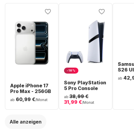
Samsu
S26 Ul
-18%
Smartp
42,
ab
256GB 
Sony PlayStation
Apple iPhone 17
5 Pro Console
Pro Max - 256GB
38,99 €
ab
60,99 €
ab
/Monat
31,99 €
/Monat
Alle anzeigen