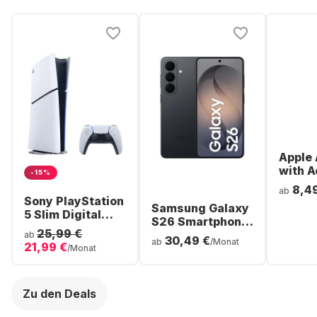
Apple 
with A
-15%
Noise
8,4
ab
Cancel
Sony PlayStation
Samsung Galaxy
ear Bl
5 Slim Digital
S26 Smartphone
Headp
Console
25,99 €
- 256GB - Dual
ab
30,49 €
ab
/Monat
21,99 €
SIM
/Monat
Zu den Deals