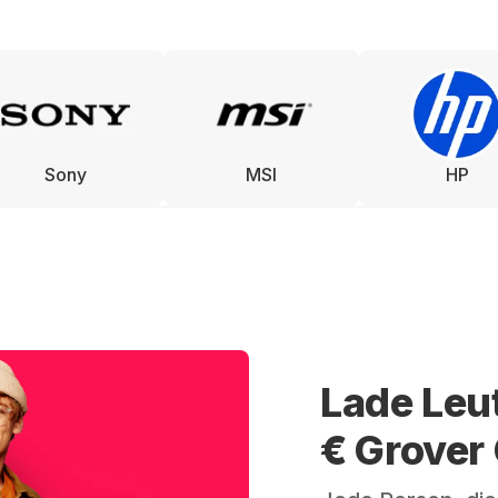
Sony
MSI
HP
Lade Leu
€ Grover