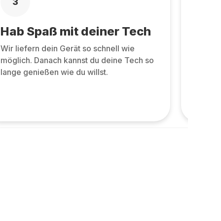
3
4
Hab Spaß mit deiner Tech
Zurü
Wir liefern dein Gerät so schnell wie
Zurüc
möglich. Danach kannst du deine Tech so
allen 
lange genießen wie du willst.
und ne