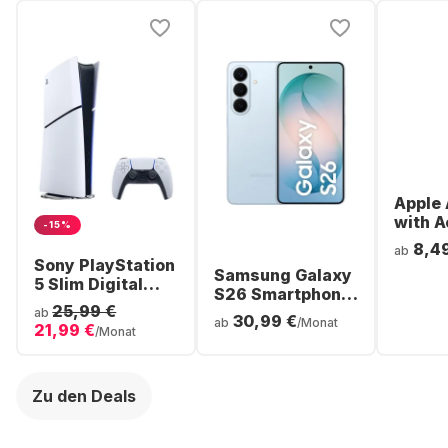
Apple 
with A
-15%
Noise
8,4
ab
Cancel
Sony PlayStation
Samsung Galaxy
ear Bl
5 Slim Digital
S26 Smartphone
Headp
Console
25,99 €
- 256GB - Dual
ab
30,99 €
ab
/Monat
21,99 €
SIM
/Monat
Zu den Deals