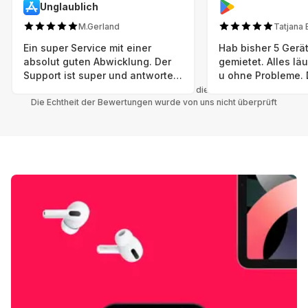
Unglaublich
M.Gerland
Tatjana 
Ein super Service mit einer
Hab bisher 5 Gerät
absolut guten Abwicklung. Der
gemietet. Alles lä
Support ist super und antworte
u ohne Probleme. 
sogar Sonntag. Preise sind Fair!
sind in einem abso
Alle Bewertungen beziehen sich auf die Grover App.
Die Echtheit der Bewertungen wurde von uns nicht überprüft
einwandfreien Zus
neu. Selbst wenn 
bereits einen Vorm
das ist nicht zu e
Auswahl an versc
Geräten u Herstell
Nachhaltig u wer 
mal wieder ein ne
hat (Xbox, Smartw
Smartphone etc), 
Grover nur empfeh
Möglichkeit eines
besteht nach Mietz
wieder! 😊