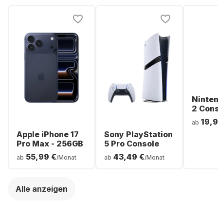
Ninte
2 Con
19,9
ab
Apple iPhone 17
Sony PlayStation
Pro Max - 256GB
5 Pro Console
55,99 €
43,49 €
ab
/Monat
ab
/Monat
Alle anzeigen