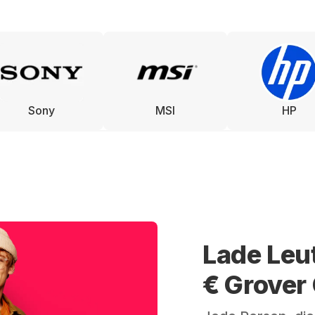
Sony
MSI
HP
Lade Leu
€ Grover