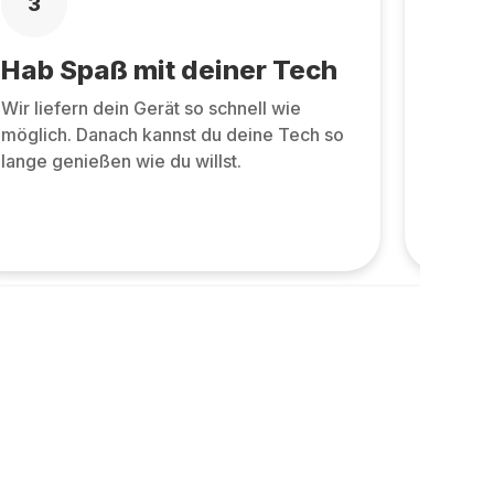
3
4
Hab Spaß mit deiner Tech
Zurü
Wir liefern dein Gerät so schnell wie
Zurüc
möglich. Danach kannst du deine Tech so
allen 
lange genießen wie du willst.
und ne