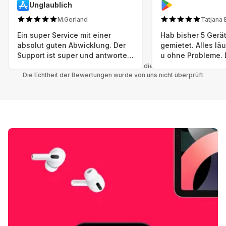
Unglaublich
M.Gerland
Tatjana 
Ein super Service mit einer
Hab bisher 5 Gerät
absolut guten Abwicklung. Der
gemietet. Alles lä
Support ist super und antworte
u ohne Probleme. 
sogar Sonntag. Preise sind Fair!
sind in einem abso
Alle Bewertungen beziehen sich auf die Grover App.
Die Echtheit der Bewertungen wurde von uns nicht überprüft
einwandfreien Zus
neu. Selbst wenn 
bereits einen Vorm
das ist nicht zu e
Auswahl an versc
Geräten u Herstell
Nachhaltig u wer 
mal wieder ein ne
hat (Xbox, Smartw
Smartphone etc), 
Grover nur empfeh
Möglichkeit eines
besteht nach Mietz
wieder! 😊