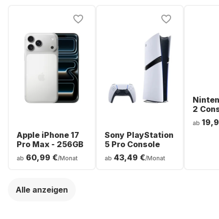
Ninte
2 Con
19,9
ab
Apple iPhone 17
Sony PlayStation
Pro Max - 256GB
5 Pro Console
60,99 €
43,49 €
ab
/Monat
ab
/Monat
Alle anzeigen