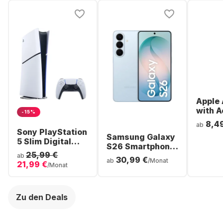
Apple 
with A
-15%
Noise
8,4
ab
Cancel
Sony PlayStation
Samsung Galaxy
ear Bl
5 Slim Digital
S26 Smartphone
Headp
Console
25,99 €
- 256GB - Dual
ab
30,99 €
ab
/Monat
21,99 €
SIM
/Monat
Zu den Deals