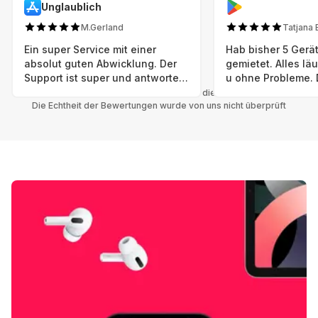
Unglaublich
M.Gerland
Tatjana 
Ein super Service mit einer
Hab bisher 5 Gerät
absolut guten Abwicklung. Der
gemietet. Alles lä
Support ist super und antworte
u ohne Probleme. 
sogar Sonntag. Preise sind Fair!
sind in einem abso
Alle Bewertungen beziehen sich auf die Grover App.
Die Echtheit der Bewertungen wurde von uns nicht überprüft
einwandfreien Zus
neu. Selbst wenn 
bereits einen Vorm
das ist nicht zu e
Auswahl an versc
Geräten u Herstell
Nachhaltig u wer 
mal wieder ein ne
hat (Xbox, Smartw
Smartphone etc), 
Grover nur empfeh
Möglichkeit eines
besteht nach Mietz
wieder! 😊