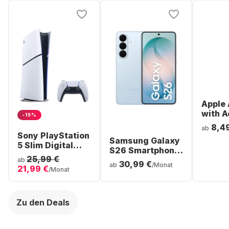
Apple 
with A
-15%
Noise
8,4
ab
Cancel
Sony PlayStation
Samsung Galaxy
ear Bl
5 Slim Digital
S26 Smartphone
Headp
Console
25,99 €
- 256GB - Dual
ab
30,99 €
ab
/Monat
21,99 €
SIM
/Monat
Zu den Deals