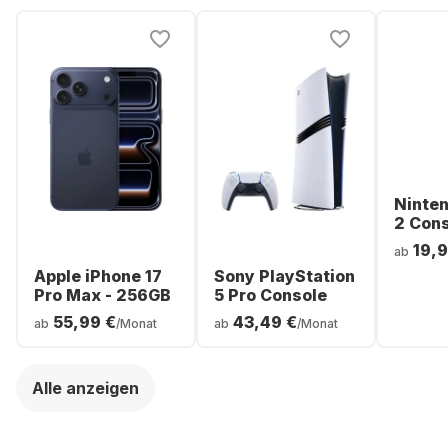
Ninte
2 Con
19,9
ab
Apple iPhone 17
Sony PlayStation
Pro Max - 256GB
5 Pro Console
55,99 €
43,49 €
ab
/Monat
ab
/Monat
Alle anzeigen