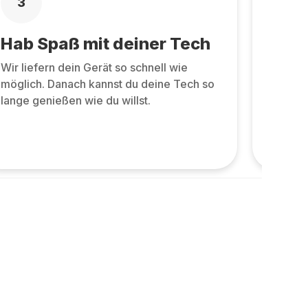
3
4
Hab Spaß mit deiner Tech
Zurü
Wir liefern dein Gerät so schnell wie
Zurüc
möglich. Danach kannst du deine Tech so
allen 
lange genießen wie du willst.
und ne