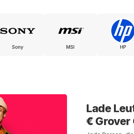
Sony
MSI
HP
Lade Leu
€ Grover