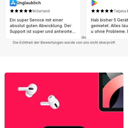
Unglaublich
M.Gerland
Tatjana 
Ein super Service mit einer
Hab bisher 5 Gerät
absolut guten Abwicklung. Der
gemietet. Alles lä
Support ist super und antworte
u ohne Probleme. 
sogar Sonntag. Preise sind Fair!
sind in einem abso
Alle Bewertungen beziehen sich auf die Grover App.
Die Echtheit der Bewertungen wurde von uns nicht überprüft
einwandfreien Zus
neu. Selbst wenn 
bereits einen Vorm
das ist nicht zu e
Auswahl an versc
Geräten u Herstell
Nachhaltig u wer 
mal wieder ein ne
hat (Xbox, Smartw
Smartphone etc), 
Grover nur empfeh
Möglichkeit eines
besteht nach Mietz
wieder! 😊