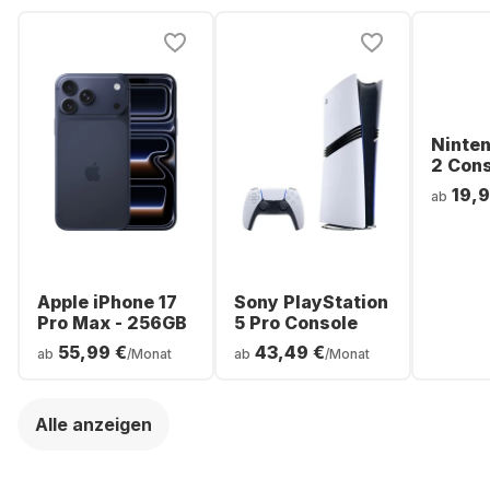
Ninte
2 Con
19,9
ab
Apple iPhone 17
Sony PlayStation
Pro Max - 256GB
5 Pro Console
55,99 €
43,49 €
ab
/Monat
ab
/Monat
Alle anzeigen