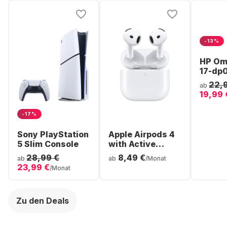
-13%
HP Om
17-dp
Lapto
22,
ab
Ryzen™
19,99 
GB - 5
AMD R
-17%
Grafik
(QWER
Sony PlayStation
Apple Airpods 4
5 Slim Console
with Active
Noise
28,99 €
8,49 €
ab
ab
/Monat
Cancellation In-
23,99 €
/Monat
ear Bluetooth
Headphones
Zu den Deals