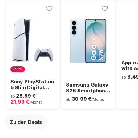
Apple 
with A
-15%
Noise
8,4
ab
Cancel
Sony PlayStation
Samsung Galaxy
ear Bl
5 Slim Digital
S26 Smartphone
Headp
Console
25,99 €
- 256GB - Dual
ab
30,99 €
ab
/Monat
21,99 €
SIM
/Monat
Zu den Deals