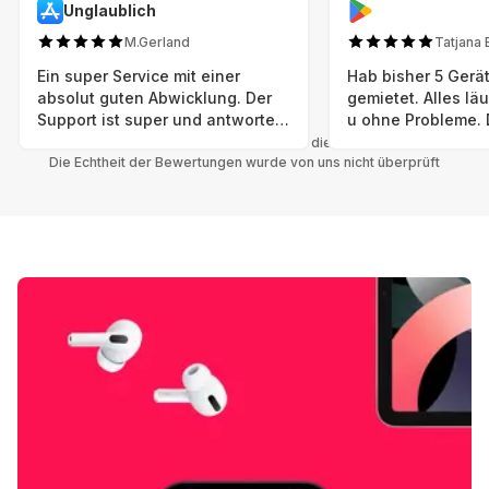
Unglaublich
M.Gerland
Tatjana 
Ein super Service mit einer
Hab bisher 5 Gerät
absolut guten Abwicklung. Der
gemietet. Alles lä
Support ist super und antworte
u ohne Probleme. 
sogar Sonntag. Preise sind Fair!
sind in einem abso
Alle Bewertungen beziehen sich auf die Grover App.
Die Echtheit der Bewertungen wurde von uns nicht überprüft
einwandfreien Zus
neu. Selbst wenn 
bereits einen Vorm
das ist nicht zu e
Auswahl an versc
Geräten u Herstell
Nachhaltig u wer 
mal wieder ein ne
hat (Xbox, Smartw
Smartphone etc), 
Grover nur empfeh
Möglichkeit eines
besteht nach Mietz
wieder! 😊