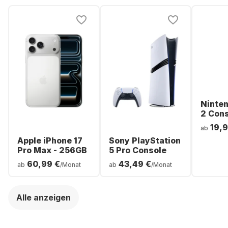
Ninte
2 Con
19,9
ab
Apple iPhone 17
Sony PlayStation
Pro Max - 256GB
5 Pro Console
60,99 €
43,49 €
ab
/Monat
ab
/Monat
Alle anzeigen