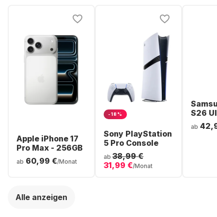
Samsu
S26 Ul
-18%
Smartp
42,
ab
256GB 
Sony PlayStation
Apple iPhone 17
5 Pro Console
Pro Max - 256GB
38,99 €
ab
60,99 €
ab
/Monat
31,99 €
/Monat
Alle anzeigen