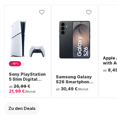
Apple 
with A
-15%
Noise
8,4
ab
Cancel
Sony PlayStation
Samsung Galaxy
ear Bl
5 Slim Digital
S26 Smartphone
Headp
Console
25,99 €
- 256GB - Dual
ab
30,49 €
ab
/Monat
21,99 €
SIM
/Monat
Zu den Deals