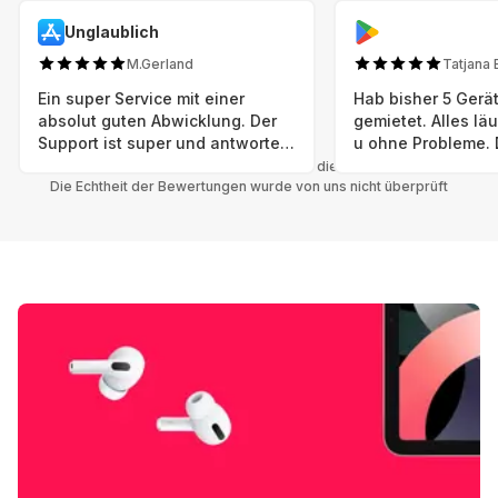
Unglaublich
M.Gerland
Tatjana 
Ein super Service mit einer
Hab bisher 5 Gerät
absolut guten Abwicklung. Der
gemietet. Alles lä
Support ist super und antworte
u ohne Probleme. 
sogar Sonntag. Preise sind Fair!
sind in einem abso
Alle Bewertungen beziehen sich auf die Grover App.
Die Echtheit der Bewertungen wurde von uns nicht überprüft
einwandfreien Zus
neu. Selbst wenn 
bereits einen Vorm
das ist nicht zu e
Auswahl an versc
Geräten u Herstell
Nachhaltig u wer 
mal wieder ein ne
hat (Xbox, Smartw
Smartphone etc), 
Grover nur empfeh
Möglichkeit eines
besteht nach Mietz
wieder! 😊