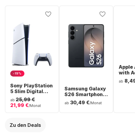
Apple 
with A
-15%
Noise
8,4
ab
Cancel
Sony PlayStation
Samsung Galaxy
ear Bl
5 Slim Digital
S26 Smartphone
Headp
Console
25,99 €
- 256GB - Dual
ab
30,49 €
ab
/Monat
21,99 €
SIM
/Monat
Zu den Deals