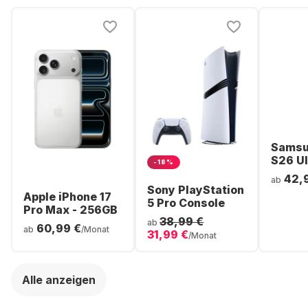
Samsu
S26 Ul
-18%
Smartp
42,
ab
256GB 
Sony PlayStation
Apple iPhone 17
5 Pro Console
Pro Max - 256GB
38,99 €
ab
60,99 €
ab
/Monat
31,99 €
/Monat
Alle anzeigen