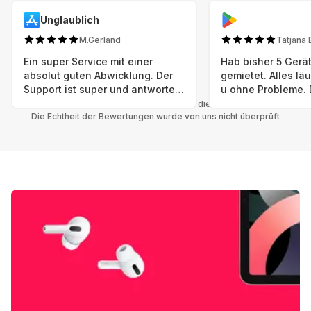
Unglaublich
M.Gerland
Tatjana 
Ein super Service mit einer
Hab bisher 5 Gerät
absolut guten Abwicklung. Der
gemietet. Alles lä
Support ist super und antworte
u ohne Probleme. 
sogar Sonntag. Preise sind Fair!
sind in einem abso
Alle Bewertungen beziehen sich auf die Grover App.
Die Echtheit der Bewertungen wurde von uns nicht überprüft
einwandfreien Zus
neu. Selbst wenn 
bereits einen Vorm
das ist nicht zu e
Auswahl an versc
Geräten u Herstell
Nachhaltig u wer 
mal wieder ein ne
hat (Xbox, Smartw
Smartphone etc), 
Grover nur empfeh
Möglichkeit eines
besteht nach Mietz
wieder! 😊