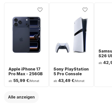
Samsu
S26 Ul
Smartp
42,
ab
256GB 
Apple iPhone 17
Sony PlayStation
Pro Max - 256GB
5 Pro Console
55,99 €
43,49 €
ab
/Monat
ab
/Monat
Alle anzeigen