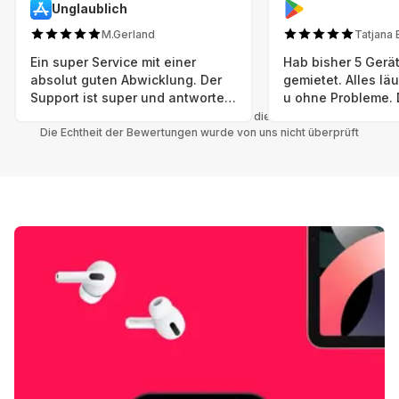
Unglaublich
M.Gerland
Tatjana 
Ein super Service mit einer
Hab bisher 5 Gerät
absolut guten Abwicklung. Der
gemietet. Alles lä
Support ist super und antworte
u ohne Probleme. 
sogar Sonntag. Preise sind Fair!
sind in einem abso
Alle Bewertungen beziehen sich auf die Grover App.
Die Echtheit der Bewertungen wurde von uns nicht überprüft
einwandfreien Zus
neu. Selbst wenn 
bereits einen Vorm
das ist nicht zu e
Auswahl an versc
Geräten u Herstell
Nachhaltig u wer 
mal wieder ein ne
hat (Xbox, Smartw
Smartphone etc), 
Grover nur empfeh
Möglichkeit eines
besteht nach Mietz
wieder! 😊