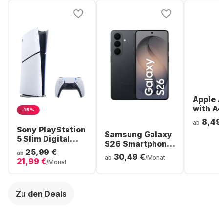
Apple 
with A
-15%
Noise
8,4
ab
Cancel
Sony PlayStation
Samsung Galaxy
ear Bl
5 Slim Digital
S26 Smartphone
Headp
Console
25,99 €
- 256GB - Dual
ab
30,49 €
ab
/Monat
21,99 €
SIM
/Monat
Zu den Deals