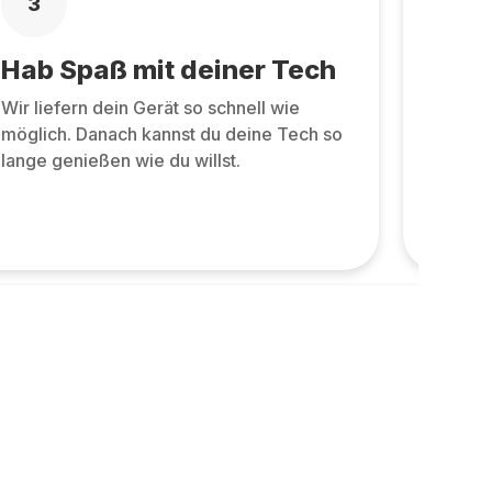
3
4
Hab Spaß mit deiner Tech
Zurü
Wir liefern dein Gerät so schnell wie
Zurüc
möglich. Danach kannst du deine Tech so
allen 
lange genießen wie du willst.
und ne