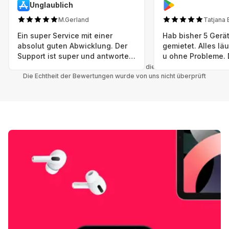
Unglaublich
M.Gerland
Tatjana 
Ein super Service mit einer
Hab bisher 5 Gerät
absolut guten Abwicklung. Der
gemietet. Alles lä
Support ist super und antworte
u ohne Probleme. 
sogar Sonntag. Preise sind Fair!
sind in einem abso
Alle Bewertungen beziehen sich auf die Grover App.
Die Echtheit der Bewertungen wurde von uns nicht überprüft
einwandfreien Zus
neu. Selbst wenn 
bereits einen Vorm
das ist nicht zu e
Auswahl an versc
Geräten u Herstell
Nachhaltig u wer 
mal wieder ein ne
hat (Xbox, Smartw
Smartphone etc), 
Grover nur empfeh
Möglichkeit eines
besteht nach Mietz
wieder! 😊