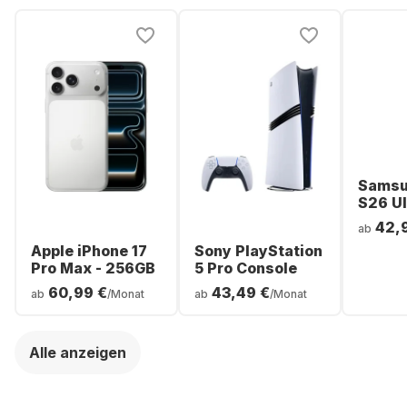
Samsu
S26 Ul
Smartp
42,
ab
256GB 
Apple iPhone 17
Sony PlayStation
Pro Max - 256GB
5 Pro Console
60,99 €
43,49 €
ab
/Monat
ab
/Monat
Alle anzeigen