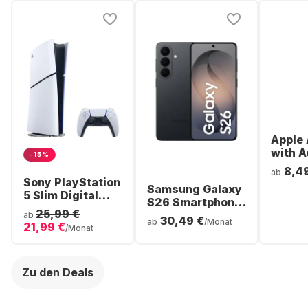
Apple 
with A
-15%
Noise
8,4
ab
Cancel
Sony PlayStation
Samsung Galaxy
ear Bl
5 Slim Digital
S26 Smartphone
Headp
Console
25,99 €
- 256GB - Dual
ab
30,49 €
ab
/Monat
21,99 €
SIM
/Monat
Zu den Deals