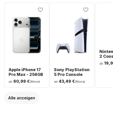
Ninte
2 Con
19,9
ab
Apple iPhone 17
Sony PlayStation
Pro Max - 256GB
5 Pro Console
60,99 €
43,49 €
ab
/Monat
ab
/Monat
Alle anzeigen