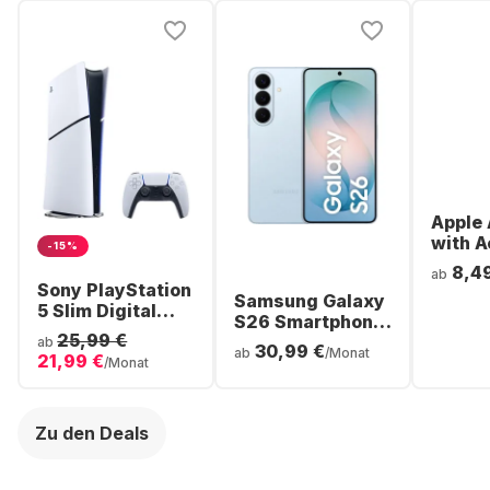
Apple 
with A
-15%
Noise
8,4
ab
Cancel
Sony PlayStation
Samsung Galaxy
ear Bl
5 Slim Digital
S26 Smartphone
Headp
Console
25,99 €
- 256GB - Dual
ab
30,99 €
ab
/Monat
21,99 €
SIM
/Monat
Zu den Deals