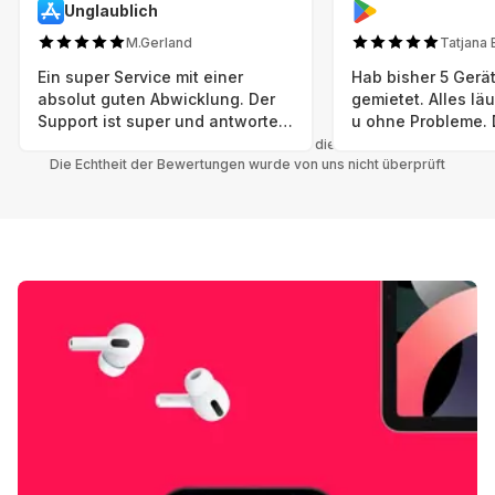
Unglaublich
M.Gerland
Tatjana 
Ein super Service mit einer
Hab bisher 5 Gerät
absolut guten Abwicklung. Der
gemietet. Alles lä
Support ist super und antworte
u ohne Probleme. 
sogar Sonntag. Preise sind Fair!
sind in einem abso
Alle Bewertungen beziehen sich auf die Grover App.
Die Echtheit der Bewertungen wurde von uns nicht überprüft
einwandfreien Zus
neu. Selbst wenn 
bereits einen Vorm
das ist nicht zu e
Auswahl an versc
Geräten u Herstell
Nachhaltig u wer 
mal wieder ein ne
hat (Xbox, Smartw
Smartphone etc), 
Grover nur empfeh
Möglichkeit eines
besteht nach Mietz
wieder! 😊