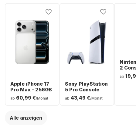
Ninte
2 Con
19,9
ab
Apple iPhone 17
Sony PlayStation
Pro Max - 256GB
5 Pro Console
60,99 €
43,49 €
ab
/Monat
ab
/Monat
Alle anzeigen