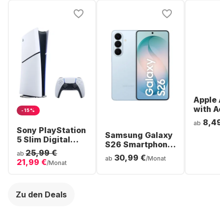
Apple 
with A
-15%
Noise
8,4
ab
Cancel
Sony PlayStation
Samsung Galaxy
ear Bl
5 Slim Digital
S26 Smartphone
Headp
Console
25,99 €
- 256GB - Dual
ab
30,99 €
ab
/Monat
21,99 €
SIM
/Monat
Zu den Deals