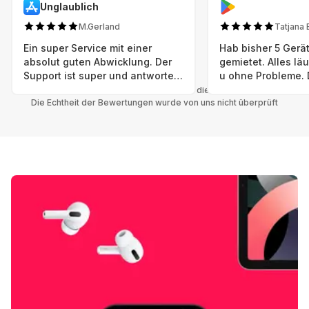
Unglaublich
M.Gerland
Tatjana 
Ein super Service mit einer
Hab bisher 5 Gerät
absolut guten Abwicklung. Der
gemietet. Alles lä
Support ist super und antworte
u ohne Probleme. 
sogar Sonntag. Preise sind Fair!
sind in einem abso
Alle Bewertungen beziehen sich auf die Grover App.
Die Echtheit der Bewertungen wurde von uns nicht überprüft
einwandfreien Zus
neu. Selbst wenn 
bereits einen Vorm
das ist nicht zu e
Auswahl an versc
Geräten u Herstell
Nachhaltig u wer 
mal wieder ein ne
hat (Xbox, Smartw
Smartphone etc), 
Grover nur empfeh
Möglichkeit eines
besteht nach Mietz
wieder! 😊