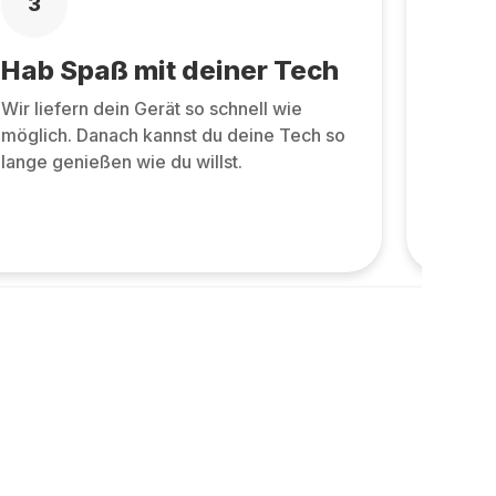
3
4
Hab Spaß mit deiner Tech
Zurü
Wir liefern dein Gerät so schnell wie
Zurüc
möglich. Danach kannst du deine Tech so
allen 
lange genießen wie du willst.
und ne