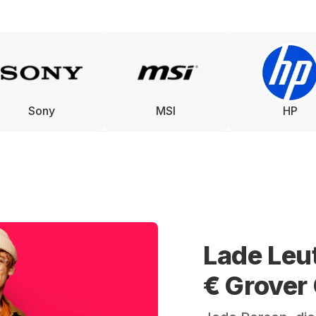
Sony
MSI
HP
Lade Leu
€ Grover