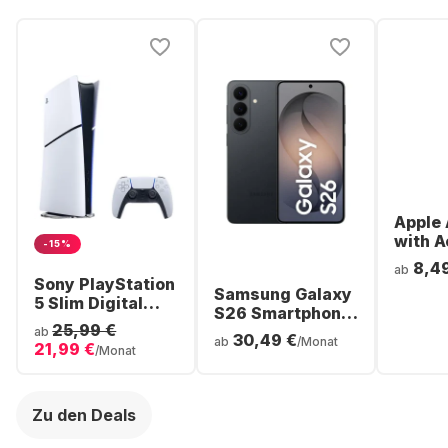
Apple 
with A
-15%
Noise
8,4
ab
Cancel
Sony PlayStation
Samsung Galaxy
ear Bl
5 Slim Digital
S26 Smartphone
Headp
Console
25,99 €
- 256GB - Dual
ab
30,49 €
ab
/Monat
21,99 €
SIM
/Monat
Zu den Deals