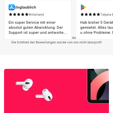
Unglaublich
M.Gerland
Tatjana 
Ein super Service mit einer
Hab bisher 5 Gerät
absolut guten Abwicklung. Der
gemietet. Alles lä
Support ist super und antworte
u ohne Probleme. 
sogar Sonntag. Preise sind Fair!
sind in einem abso
Alle Bewertungen beziehen sich auf die Grover App.
Die Echtheit der Bewertungen wurde von uns nicht überprüft
einwandfreien Zus
neu. Selbst wenn 
bereits einen Vorm
das ist nicht zu e
Auswahl an versc
Geräten u Herstell
Nachhaltig u wer 
mal wieder ein ne
hat (Xbox, Smartw
Smartphone etc), 
Grover nur empfeh
Möglichkeit eines
besteht nach Mietz
wieder! 😊