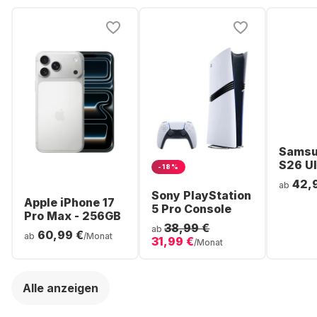
Samsu
S26 Ul
-18%
Smartp
42,
ab
256GB 
Sony PlayStation
Apple iPhone 17
5 Pro Console
Pro Max - 256GB
38,99 €
ab
60,99 €
ab
/Monat
31,99 €
/Monat
Alle anzeigen