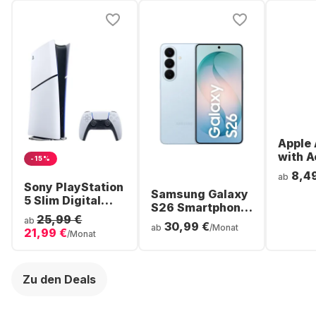
Apple 
with A
-15%
Noise
8,4
ab
Cancel
Sony PlayStation
Samsung Galaxy
ear Bl
5 Slim Digital
S26 Smartphone
Headp
Console
25,99 €
- 256GB - Dual
ab
30,99 €
ab
/Monat
21,99 €
SIM
/Monat
Zu den Deals