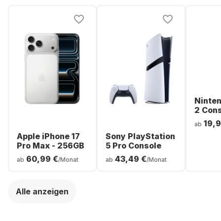
Ninte
2 Con
19,9
ab
Apple iPhone 17
Sony PlayStation
Pro Max - 256GB
5 Pro Console
60,99 €
43,49 €
ab
/Monat
ab
/Monat
Alle anzeigen