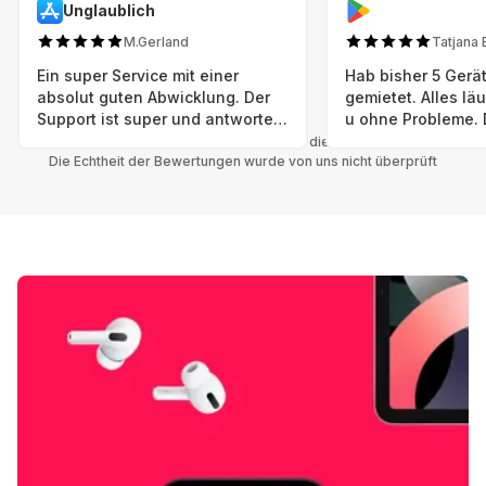
Unglaublich
M.Gerland
Tatjana 
Ein super Service mit einer
Hab bisher 5 Gerät
absolut guten Abwicklung. Der
gemietet. Alles lä
Support ist super und antworte
u ohne Probleme. 
sogar Sonntag. Preise sind Fair!
sind in einem abso
Alle Bewertungen beziehen sich auf die Grover App.
Die Echtheit der Bewertungen wurde von uns nicht überprüft
einwandfreien Zus
neu. Selbst wenn 
bereits einen Vorm
das ist nicht zu e
Auswahl an versc
Geräten u Herstell
Nachhaltig u wer 
mal wieder ein ne
hat (Xbox, Smartw
Smartphone etc), 
Grover nur empfeh
Möglichkeit eines
besteht nach Mietz
wieder! 😊