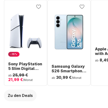
Apple 
with A
-15%
Noise
8,4
ab
Cancel
Sony PlayStation
Samsung Galaxy
ear Bl
5 Slim Digital
S26 Smartphone
Headp
Console
25,99 €
- 256GB - Dual
ab
30,99 €
ab
/Monat
21,99 €
SIM
/Monat
Zu den Deals