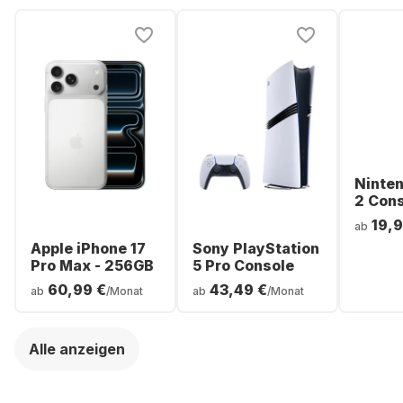
Ninte
2 Con
19,9
ab
Apple iPhone 17
Sony PlayStation
Pro Max - 256GB
5 Pro Console
60,99 €
43,49 €
ab
/Monat
ab
/Monat
Alle anzeigen