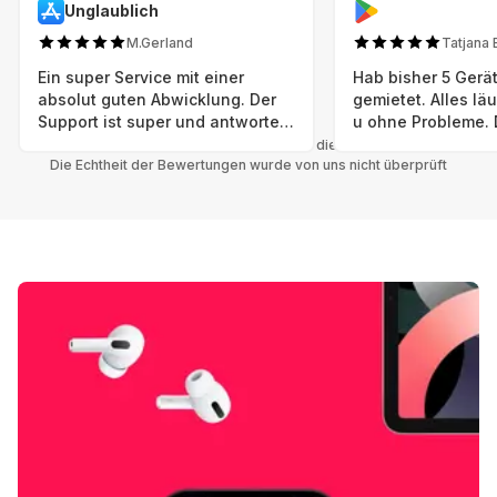
Unglaublich
M.Gerland
Tatjana 
Ein super Service mit einer
Hab bisher 5 Gerät
absolut guten Abwicklung. Der
gemietet. Alles lä
Support ist super und antworte
u ohne Probleme. 
sogar Sonntag. Preise sind Fair!
sind in einem abso
Alle Bewertungen beziehen sich auf die Grover App.
Die Echtheit der Bewertungen wurde von uns nicht überprüft
einwandfreien Zus
neu. Selbst wenn 
bereits einen Vorm
das ist nicht zu e
Auswahl an versc
Geräten u Herstell
Nachhaltig u wer 
mal wieder ein ne
hat (Xbox, Smartw
Smartphone etc), 
Grover nur empfeh
Möglichkeit eines
besteht nach Mietz
wieder! 😊