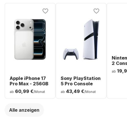
Ninte
2 Con
19,9
ab
Apple iPhone 17
Sony PlayStation
Pro Max - 256GB
5 Pro Console
60,99 €
43,49 €
ab
/Monat
ab
/Monat
Alle anzeigen