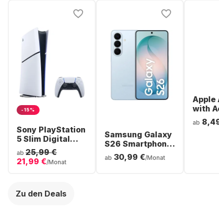
Apple 
with A
-15%
Noise
8,4
ab
Cancel
Sony PlayStation
Samsung Galaxy
ear Bl
5 Slim Digital
S26 Smartphone
Headp
Console
25,99 €
- 256GB - Dual
ab
30,99 €
ab
/Monat
21,99 €
SIM
/Monat
Zu den Deals