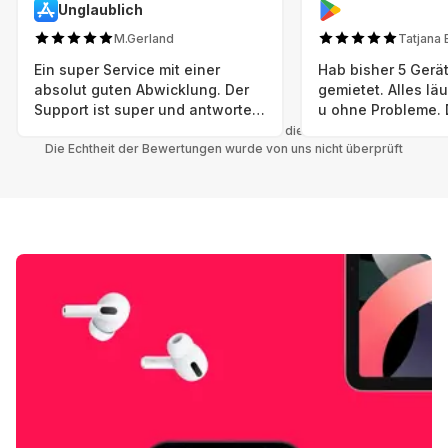
Unglaublich
M.Gerland
Tatjana 
Ein super Service mit einer
Hab bisher 5 Gerät
absolut guten Abwicklung. Der
gemietet. Alles lä
Support ist super und antworte
u ohne Probleme. 
sogar Sonntag. Preise sind Fair!
sind in einem abso
Alle Bewertungen beziehen sich auf die Grover App.
Die Echtheit der Bewertungen wurde von uns nicht überprüft
einwandfreien Zus
neu. Selbst wenn 
bereits einen Vorm
das ist nicht zu e
Auswahl an versc
Geräten u Herstell
Nachhaltig u wer 
mal wieder ein ne
hat (Xbox, Smartw
Smartphone etc), 
Grover nur empfeh
Möglichkeit eines
besteht nach Mietz
wieder! 😊