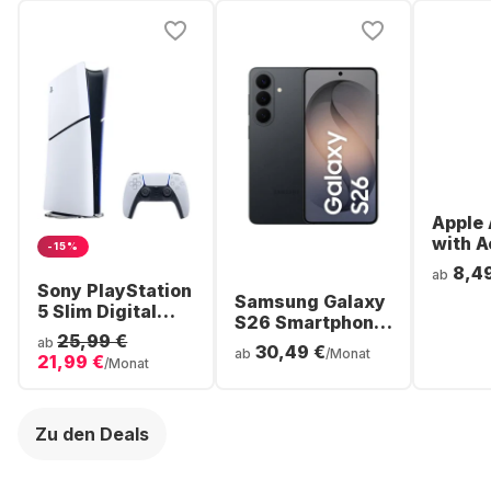
Apple 
with A
-15%
Noise
8,4
ab
Cancel
Sony PlayStation
Samsung Galaxy
ear Bl
5 Slim Digital
S26 Smartphone
Headp
Console
25,99 €
- 256GB - Dual
ab
30,49 €
ab
/Monat
21,99 €
SIM
/Monat
Zu den Deals