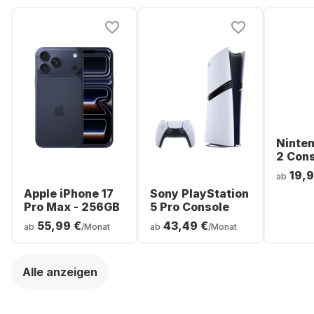
Ninte
2 Con
19,9
ab
Apple iPhone 17
Sony PlayStation
Pro Max - 256GB
5 Pro Console
55,99 €
43,49 €
ab
/Monat
ab
/Monat
Alle anzeigen