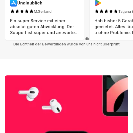
Unglaublich
M.Gerland
Tatjana 
Ein super Service mit einer
Hab bisher 5 Gerät
absolut guten Abwicklung. Der
gemietet. Alles lä
Support ist super und antworte
u ohne Probleme. 
sogar Sonntag. Preise sind Fair!
sind in einem abso
Alle Bewertungen beziehen sich auf die Grover App.
Die Echtheit der Bewertungen wurde von uns nicht überprüft
einwandfreien Zus
neu. Selbst wenn 
bereits einen Vorm
das ist nicht zu e
Auswahl an versc
Geräten u Herstell
Nachhaltig u wer 
mal wieder ein ne
hat (Xbox, Smartw
Smartphone etc), 
Grover nur empfeh
Möglichkeit eines
besteht nach Mietz
wieder! 😊