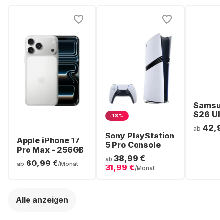
Samsu
S26 Ul
-18%
Smartp
42,
ab
256GB 
Sony PlayStation
Apple iPhone 17
5 Pro Console
Pro Max - 256GB
38,99 €
ab
60,99 €
ab
/Monat
31,99 €
/Monat
Alle anzeigen