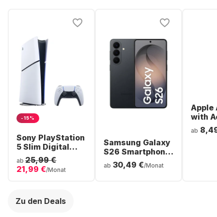
Apple 
with A
-15%
Noise
8,4
ab
Cancel
Sony PlayStation
Samsung Galaxy
ear Bl
5 Slim Digital
S26 Smartphone
Headp
Console
25,99 €
- 256GB - Dual
ab
30,49 €
ab
/Monat
21,99 €
SIM
/Monat
Zu den Deals