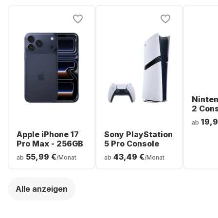
Ninte
2 Con
19,9
ab
Apple iPhone 17
Sony PlayStation
Pro Max - 256GB
5 Pro Console
55,99 €
43,49 €
ab
/Monat
ab
/Monat
Alle anzeigen