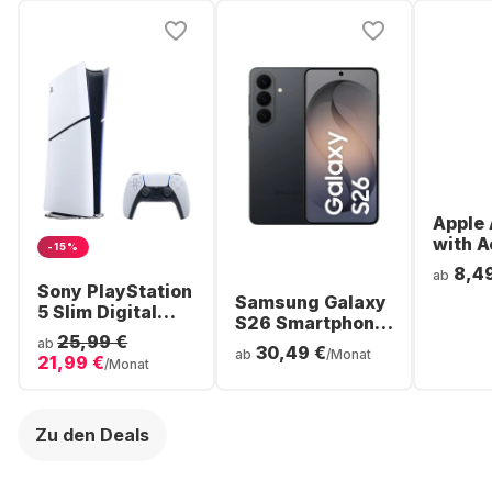
Apple 
with A
-15%
Noise
8,4
ab
Cancel
Sony PlayStation
Samsung Galaxy
ear Bl
5 Slim Digital
S26 Smartphone
Headp
Console
25,99 €
- 256GB - Dual
ab
30,49 €
ab
/Monat
21,99 €
SIM
/Monat
Zu den Deals