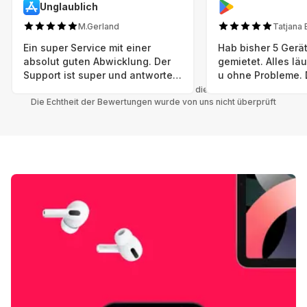
Unglaublich
M.Gerland
Tatjana 
Ein super Service mit einer
Hab bisher 5 Gerät
absolut guten Abwicklung. Der
gemietet. Alles lä
Support ist super und antworte
u ohne Probleme. 
sogar Sonntag. Preise sind Fair!
sind in einem abso
Alle Bewertungen beziehen sich auf die Grover App.
Die Echtheit der Bewertungen wurde von uns nicht überprüft
einwandfreien Zus
neu. Selbst wenn 
bereits einen Vorm
das ist nicht zu e
Auswahl an versc
Geräten u Herstell
Nachhaltig u wer 
mal wieder ein ne
hat (Xbox, Smartw
Smartphone etc), 
Grover nur empfeh
Möglichkeit eines
besteht nach Mietz
wieder! 😊