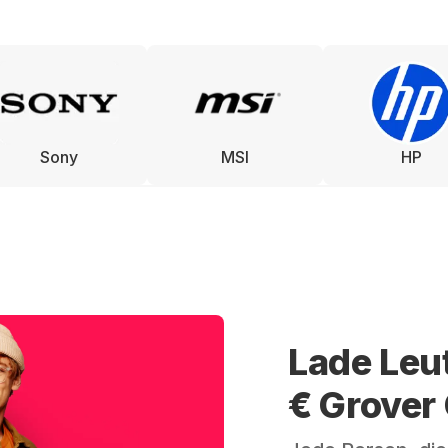
Sony
MSI
HP
Lade Leu
€ Grover