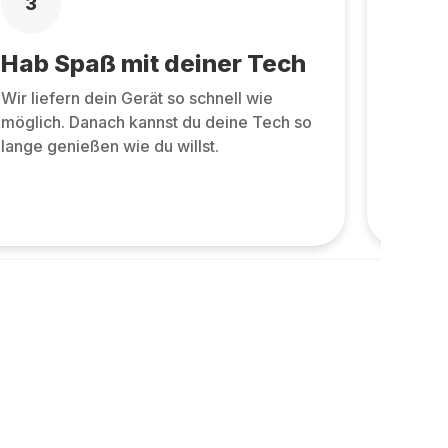
3
4
Hab Spaß mit deiner Tech
Zurü
Wir liefern dein Gerät so schnell wie
Zurüc
möglich. Danach kannst du deine Tech so
allen 
lange genießen wie du willst.
und ne