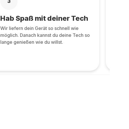
3
4
Hab Spaß mit deiner Tech
Zurü
Wir liefern dein Gerät so schnell wie
Zurüc
möglich. Danach kannst du deine Tech so
allen 
lange genießen wie du willst.
und ne