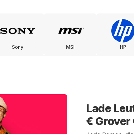
Sony
MSI
HP
Lade Leu
€ Grover