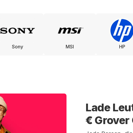
Sony
MSI
HP
Lade Leu
€ Grover