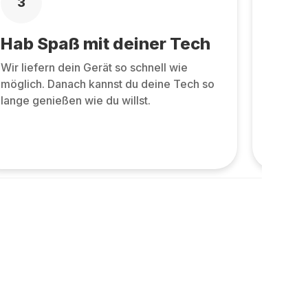
3
4
Hab Spaß mit deiner Tech
Zurü
Wir liefern dein Gerät so schnell wie
Zurüc
möglich. Danach kannst du deine Tech so
allen 
lange genießen wie du willst.
und ne