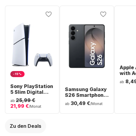
Apple 
with A
-15%
Noise
8,4
ab
Cancel
Sony PlayStation
Samsung Galaxy
ear Bl
5 Slim Digital
S26 Smartphone
Headp
Console
25,99 €
- 256GB - Dual
ab
30,49 €
ab
/Monat
21,99 €
SIM
/Monat
Zu den Deals