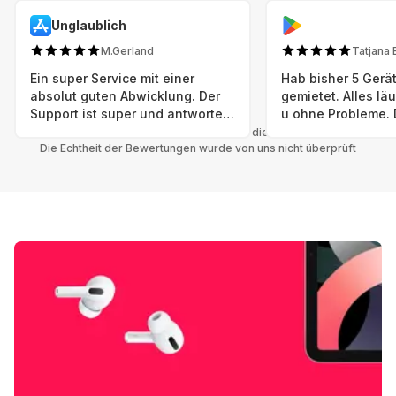
Unglaublich
M.Gerland
Tatjana 
Ein super Service mit einer
Hab bisher 5 Gerät
absolut guten Abwicklung. Der
gemietet. Alles lä
Support ist super und antworte
u ohne Probleme. 
sogar Sonntag. Preise sind Fair!
sind in einem abso
Alle Bewertungen beziehen sich auf die Grover App.
Die Echtheit der Bewertungen wurde von uns nicht überprüft
einwandfreien Zus
neu. Selbst wenn 
bereits einen Vorm
das ist nicht zu e
Auswahl an versc
Geräten u Herstell
Nachhaltig u wer 
mal wieder ein ne
hat (Xbox, Smartw
Smartphone etc), 
Grover nur empfeh
Möglichkeit eines
besteht nach Mietz
wieder! 😊