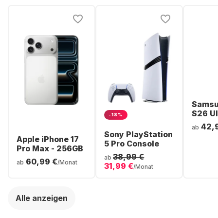
Samsu
S26 Ul
-18%
Smartp
42,
ab
256GB 
Sony PlayStation
Apple iPhone 17
5 Pro Console
Pro Max - 256GB
38,99 €
ab
60,99 €
ab
/Monat
31,99 €
/Monat
Alle anzeigen