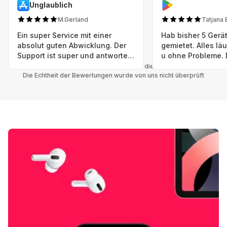
Unglaublich
M.Gerland
Tatjana 
Ein super Service mit einer
Hab bisher 5 Gerät
absolut guten Abwicklung. Der
gemietet. Alles lä
Support ist super und antworte
u ohne Probleme. 
sogar Sonntag. Preise sind Fair!
sind in einem abso
Alle Bewertungen beziehen sich auf die Grover App.
Die Echtheit der Bewertungen wurde von uns nicht überprüft
einwandfreien Zus
neu. Selbst wenn 
bereits einen Vorm
das ist nicht zu e
Auswahl an versc
Geräten u Herstell
Nachhaltig u wer 
mal wieder ein ne
hat (Xbox, Smartw
Smartphone etc), 
Grover nur empfeh
Möglichkeit eines
besteht nach Mietz
wieder! 😊