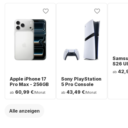
Samsu
S26 Ul
Smartp
42,
ab
256GB 
Apple iPhone 17
Sony PlayStation
Pro Max - 256GB
5 Pro Console
60,99 €
43,49 €
ab
/Monat
ab
/Monat
Alle anzeigen