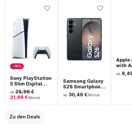
Apple 
with A
-15%
Noise
8,4
ab
Cancel
Sony PlayStation
Samsung Galaxy
ear Bl
5 Slim Digital
S26 Smartphone
Headp
Console
25,99 €
- 256GB - Dual
ab
30,49 €
ab
/Monat
21,99 €
SIM
/Monat
Zu den Deals