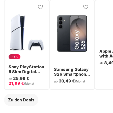
Apple 
with A
-15%
Noise
8,4
ab
Cancel
Sony PlayStation
Samsung Galaxy
ear Bl
5 Slim Digital
S26 Smartphone
Headp
Console
25,99 €
- 256GB - Dual
ab
30,49 €
ab
/Monat
21,99 €
SIM
/Monat
Zu den Deals