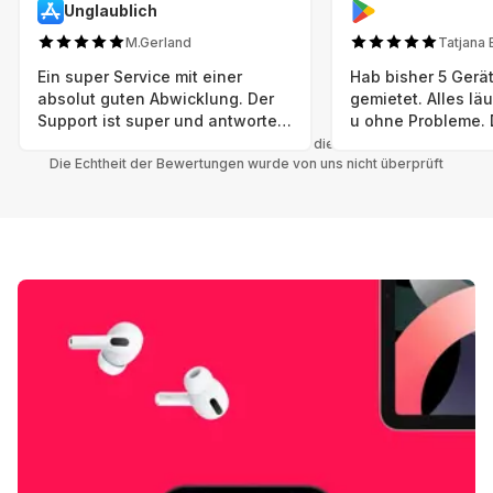
Unglaublich
M.Gerland
Tatjana 
Ein super Service mit einer
Hab bisher 5 Gerät
absolut guten Abwicklung. Der
gemietet. Alles lä
Support ist super und antworte
u ohne Probleme. 
sogar Sonntag. Preise sind Fair!
sind in einem abso
Alle Bewertungen beziehen sich auf die Grover App.
Die Echtheit der Bewertungen wurde von uns nicht überprüft
einwandfreien Zus
neu. Selbst wenn 
bereits einen Vorm
das ist nicht zu e
Auswahl an versc
Geräten u Herstell
Nachhaltig u wer 
mal wieder ein ne
hat (Xbox, Smartw
Smartphone etc), 
Grover nur empfeh
Möglichkeit eines
besteht nach Mietz
wieder! 😊