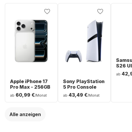
Samsu
S26 Ul
Smartp
42,
ab
256GB 
Apple iPhone 17
Sony PlayStation
Pro Max - 256GB
5 Pro Console
60,99 €
43,49 €
ab
/Monat
ab
/Monat
Alle anzeigen