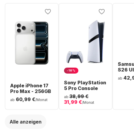
Samsu
S26 Ul
-18%
Smartp
42,
ab
256GB 
Sony PlayStation
Apple iPhone 17
5 Pro Console
Pro Max - 256GB
38,99 €
ab
60,99 €
ab
/Monat
31,99 €
/Monat
Alle anzeigen