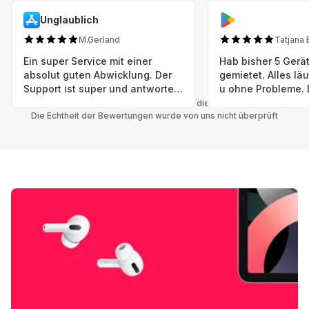
Unglaublich
M.Gerland
Tatjana 
Ein super Service mit einer
Hab bisher 5 Gerät
absolut guten Abwicklung. Der
gemietet. Alles lä
Support ist super und antworte
u ohne Probleme. 
sogar Sonntag. Preise sind Fair!
sind in einem abso
Alle Bewertungen beziehen sich auf die Grover App.
Die Echtheit der Bewertungen wurde von uns nicht überprüft
einwandfreien Zus
neu. Selbst wenn 
bereits einen Vorm
das ist nicht zu e
Auswahl an versc
Geräten u Herstell
Nachhaltig u wer 
mal wieder ein ne
hat (Xbox, Smartw
Smartphone etc), 
Grover nur empfeh
Möglichkeit eines
besteht nach Mietz
wieder! 😊