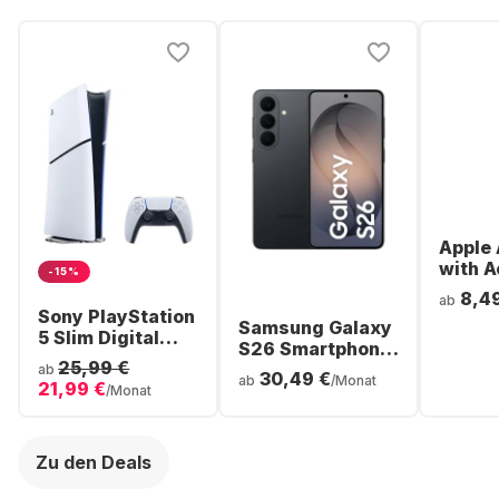
Apple 
with A
-15%
Noise
8,4
ab
Cancel
Sony PlayStation
Samsung Galaxy
ear Bl
5 Slim Digital
S26 Smartphone
Headp
Console
25,99 €
- 256GB - Dual
ab
30,49 €
ab
/Monat
21,99 €
SIM
/Monat
Zu den Deals