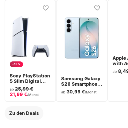
Apple 
with A
-15%
Noise
8,4
ab
Cancel
Sony PlayStation
Samsung Galaxy
ear Bl
5 Slim Digital
S26 Smartphone
Headp
Console
25,99 €
- 256GB - Dual
ab
30,99 €
ab
/Monat
21,99 €
SIM
/Monat
Zu den Deals