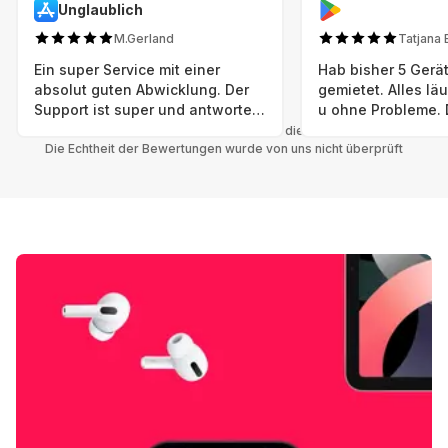
Unglaublich
M.Gerland
Tatjana 
Ein super Service mit einer
Hab bisher 5 Gerät
absolut guten Abwicklung. Der
gemietet. Alles lä
Support ist super und antworte
u ohne Probleme. 
sogar Sonntag. Preise sind Fair!
sind in einem abso
Alle Bewertungen beziehen sich auf die Grover App.
Die Echtheit der Bewertungen wurde von uns nicht überprüft
einwandfreien Zus
neu. Selbst wenn 
bereits einen Vorm
das ist nicht zu e
Auswahl an versc
Geräten u Herstell
Nachhaltig u wer 
mal wieder ein ne
hat (Xbox, Smartw
Smartphone etc), 
Grover nur empfeh
Möglichkeit eines
besteht nach Mietz
wieder! 😊