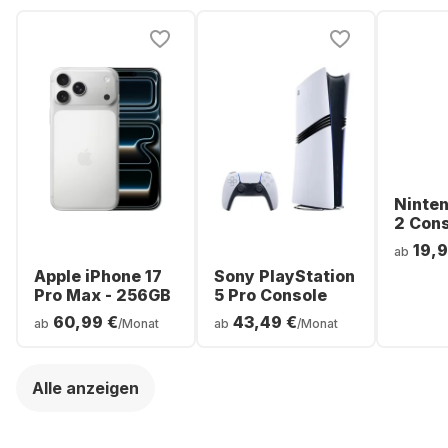
Ninte
2 Con
19,9
ab
Apple iPhone 17
Sony PlayStation
Pro Max - 256GB
5 Pro Console
60,99 €
43,49 €
ab
/Monat
ab
/Monat
Alle anzeigen