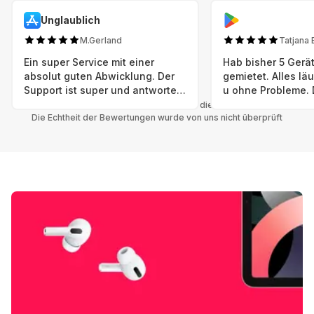
Unglaublich
M.Gerland
Tatjana 
Ein super Service mit einer
Hab bisher 5 Gerät
absolut guten Abwicklung. Der
gemietet. Alles lä
Support ist super und antworte
u ohne Probleme. 
sogar Sonntag. Preise sind Fair!
sind in einem abso
Alle Bewertungen beziehen sich auf die Grover App.
Die Echtheit der Bewertungen wurde von uns nicht überprüft
einwandfreien Zus
neu. Selbst wenn 
bereits einen Vorm
das ist nicht zu e
Auswahl an versc
Geräten u Herstell
Nachhaltig u wer 
mal wieder ein ne
hat (Xbox, Smartw
Smartphone etc), 
Grover nur empfeh
Möglichkeit eines
besteht nach Mietz
wieder! 😊