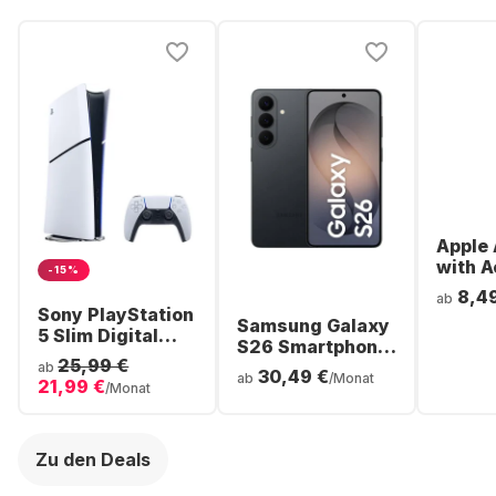
Apple 
with A
-15%
Noise
8,4
ab
Cancel
Sony PlayStation
Samsung Galaxy
ear Bl
5 Slim Digital
S26 Smartphone
Headp
Console
25,99 €
- 256GB - Dual
ab
30,49 €
ab
/Monat
21,99 €
SIM
/Monat
Zu den Deals