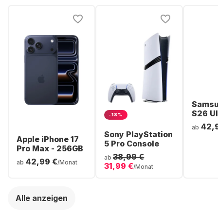
Samsu
S26 Ul
-18%
Smartp
42,
ab
256GB 
Sony PlayStation
Apple iPhone 17
5 Pro Console
Pro Max - 256GB
38,99 €
ab
42,99 €
ab
/Monat
31,99 €
/Monat
Alle anzeigen