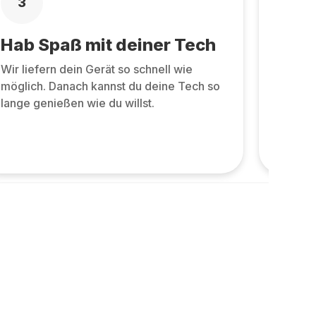
3
4
Hab Spaß mit deiner Tech
Zurü
Wir liefern dein Gerät so schnell wie
Zurüc
möglich. Danach kannst du deine Tech so
allen 
lange genießen wie du willst.
und ne