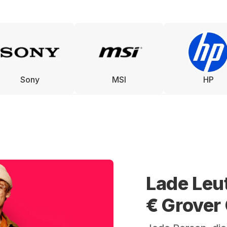
Sony
MSI
HP
Lade Leu
€ Grover