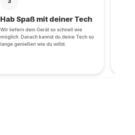
3
4
Hab Spaß mit deiner Tech
Zurü
Wir liefern dein Gerät so schnell wie
Zurüc
möglich. Danach kannst du deine Tech so
allen 
lange genießen wie du willst.
und ne