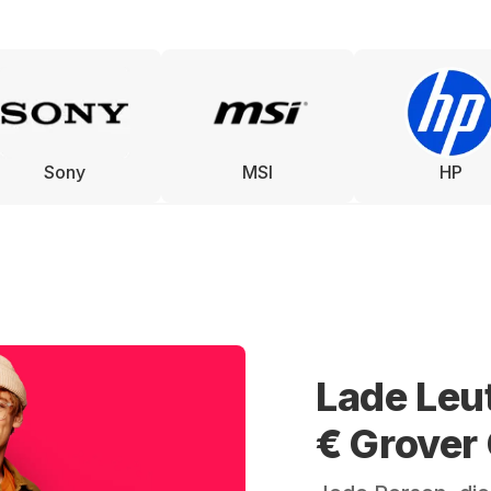
Sony
MSI
HP
Lade Leu
€ Grover