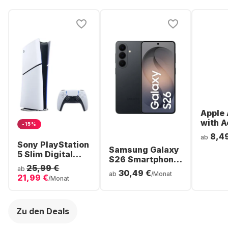
Apple 
with A
-15%
Noise
8,4
ab
Cancel
Sony PlayStation
Samsung Galaxy
ear Bl
5 Slim Digital
S26 Smartphone
Headp
Console
25,99 €
- 256GB - Dual
ab
30,49 €
ab
/Monat
21,99 €
SIM
/Monat
Zu den Deals