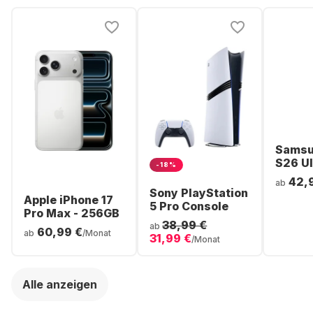
Samsu
S26 Ul
-18%
Smartp
42,
ab
256GB 
Sony PlayStation
Apple iPhone 17
5 Pro Console
Pro Max - 256GB
38,99 €
ab
60,99 €
ab
/Monat
31,99 €
/Monat
Alle anzeigen