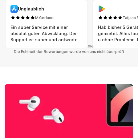
Unglaublich
M.Gerland
Tatjana 
Ein super Service mit einer
Hab bisher 5 Gerät
absolut guten Abwicklung. Der
gemietet. Alles lä
Support ist super und antworte
u ohne Probleme. 
sogar Sonntag. Preise sind Fair!
sind in einem abso
Alle Bewertungen beziehen sich auf die Grover App.
Die Echtheit der Bewertungen wurde von uns nicht überprüft
einwandfreien Zus
neu. Selbst wenn 
bereits einen Vorm
das ist nicht zu e
Auswahl an versc
Geräten u Herstell
Nachhaltig u wer 
mal wieder ein ne
hat (Xbox, Smartw
Smartphone etc), 
Grover nur empfeh
Möglichkeit eines
besteht nach Mietz
wieder! 😊