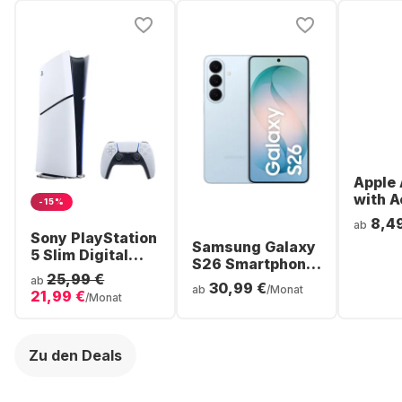
Apple 
with A
-15%
Noise
8,4
ab
Cancel
Sony PlayStation
Samsung Galaxy
ear Bl
5 Slim Digital
S26 Smartphone
Headp
Console
25,99 €
- 256GB - Dual
ab
30,99 €
ab
/Monat
21,99 €
SIM
/Monat
Zu den Deals