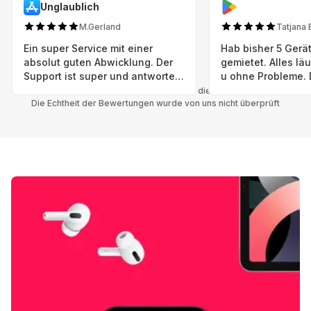
Unglaublich
M.Gerland
Tatjana 
Ein super Service mit einer
Hab bisher 5 Gerät
absolut guten Abwicklung. Der
gemietet. Alles lä
Support ist super und antworte
u ohne Probleme. 
sogar Sonntag. Preise sind Fair!
sind in einem abso
Alle Bewertungen beziehen sich auf die Grover App.
Die Echtheit der Bewertungen wurde von uns nicht überprüft
einwandfreien Zus
neu. Selbst wenn 
bereits einen Vorm
das ist nicht zu e
Auswahl an versc
Geräten u Herstell
Nachhaltig u wer 
mal wieder ein ne
hat (Xbox, Smartw
Smartphone etc), 
Grover nur empfeh
Möglichkeit eines
besteht nach Mietz
wieder! 😊