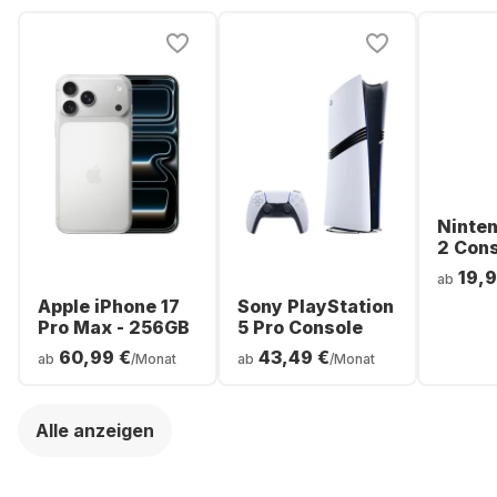
Ninte
2 Con
19,9
ab
Apple iPhone 17
Sony PlayStation
Pro Max - 256GB
5 Pro Console
60,99 €
43,49 €
ab
/Monat
ab
/Monat
Alle anzeigen