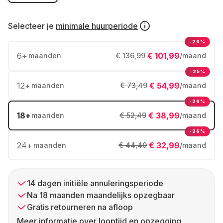
Selecteer je
minimale huurperiode
-26%
6
+
€ 101,99
maanden
€ 136,99
/maand
-25%
12
+
€ 54,99
maanden
€ 73,49
/maand
-26%
18
+
€ 38,99
maanden
€ 52,49
/maand
-26%
24
+
€ 32,99
maanden
€ 44,49
/maand
14 dagen initiële annuleringsperiode
Na 18 maanden maandelijks opzegbaar
Gratis retourneren na afloop
Meer informatie over looptijd en opzegging