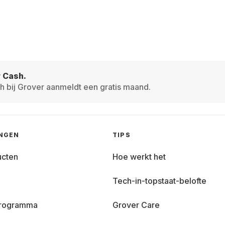
r Cash.
h bij Grover aanmeldt een gratis maand.
INGEN
TIPS
ucten
Hoe werkt het
Tech-in-topstaat-belofte
 programma
Grover Care