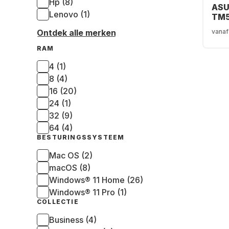
Hp (8)
ASU
Lenovo (1)
TM
0R
vanaf
Ontdek alle merken
Gam
Ryz
RAM
- 1
GeF
4 (1)
506
8 (4)
16 (20)
24 (1)
32 (9)
64 (4)
BESTURINGSSYSTEEM
Mac OS (2)
macOS (8)
Windows® 11 Home (26)
Windows® 11 Pro (1)
COLLECTIE
Business (4)