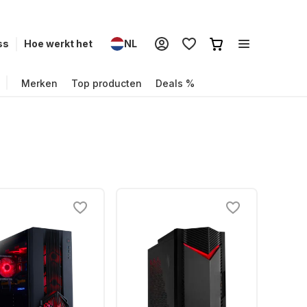
ss
Hoe werkt het
NL
Merken
Top producten
Deals %