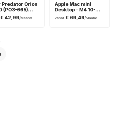
 Predator Orion
Apple Mac mini
0 (PO3-665)
Desktop - M4 10-
ing Desktop -
core - 24 GB - 512 GB
€ 42,99
€ 69,49
/Maand
vanaf
/Maand
l® Core™ Ultra 5-
SSD - Geïntegreerde
 - 16GB - 512GB
10-core GPU CPU
 - NVIDIA®
orce® RTX™
0
a