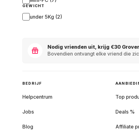
Mini-PC (7)
GEWICHT
under 5Kg (2)
Nodig vrienden uit, krijg €30 Grove
Bovendien ontvangt elke vriend die zic
BEDRIJF
AANBIED
Helpcentrum
Top prod
Jobs
Deals %
Blog
Affiliate