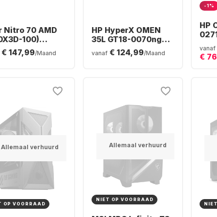
-1%
HP 
r Nitro 70 AMD
HP HyperX OMEN
027
0X3D-100)
35L GT18-0070ng
Des
ing Desktop -
Desktop - Intel®
vanaf
€ 147,99
€ 124,99
Ryze
/Maand
vanaf
/Maand
€ 7
 Ryzen™ 7
Core™ Ultra 7-270K0
16GB
0X3D - 32GB -
- 16GB - 1TB SSD -
NVI
 SSD - NVIDIA®
NVIDIA® GeForce®
RTX
orce® RTX™
RTX™ 5070
0 -
Allemaal verhuurd
Allemaal verhuurd
NIET OP VOORRAAD
T OP VOORRAAD
NIE