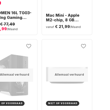
OMEN 16L TG03-
Mac Mini - Apple
1ng Gaming
M2-chip, 8 GB
ktop - AMD
€ 77,49
geheugen, 512 GB
€ 21,99
n™ 7 8700F -
vanaf
/Maand
6,99
SSD, geïntegreerde
/Maand
 - 512GB SSD -
10-core GPU
DIA® GeForce®
™ 5060 -
Allemaal verhuurd
Allemaal verhuurd
T OP VOORRAAD
NIET OP VOORRAAD