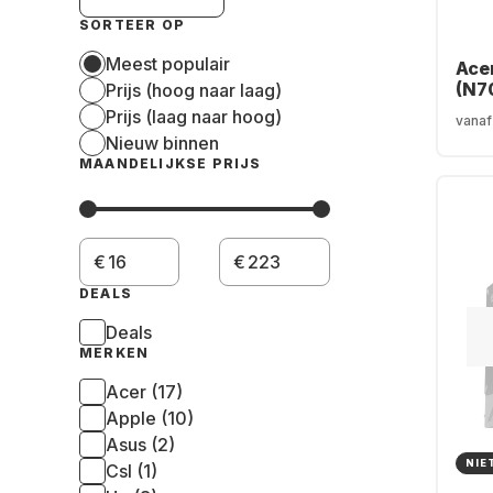
SORTEER OP
Meest populair
Ace
(N7
Prijs (hoog naar laag)
Gam
Prijs (laag naar hoog)
vanaf
AMD
Nieuw binnen
980
MAANDELIJKSE PRIJS
2TB
GeF
508
€
€
DEALS
Deals
MERKEN
Acer (17)
Apple (10)
Asus (2)
NIE
Csl (1)