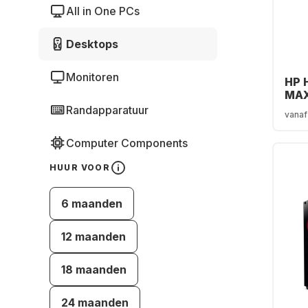
All in One PCs
Desktops
Monitoren
HP 
MAX
007
Randapparatuur
vanaf
Inte
270
Computer Components
SSD
GeF
HUUR VOOR
507
6 maanden
12 maanden
18 maanden
24 maanden