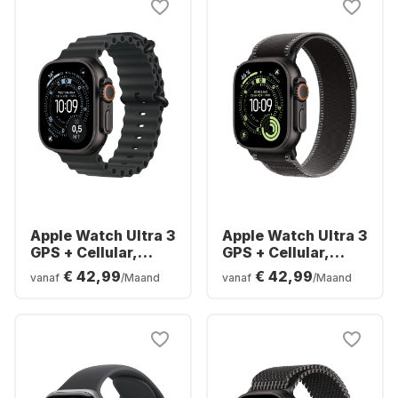
Apple Watch Ultra 3
Apple Watch Ultra 3
GPS + Cellular,
GPS + Cellular,
titanium kast,
titanium kast, Trail
€ 42,99
€ 42,99
vanaf
/Maand
vanaf
/Maand
oceaanband, 49
Loop, 49 mm
mm