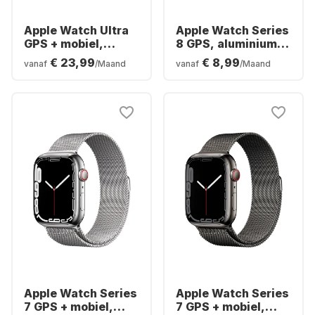
Apple Watch Ultra
Apple Watch Series
GPS + mobiel,
8 GPS, aluminium
titanium behuizing,
behuizing, 41 mm
€ 23,99
€ 8,99
vanaf
/Maand
vanaf
/Maand
49 mm
Apple Watch Series
Apple Watch Series
7 GPS + mobiel,
7 GPS + mobiel,