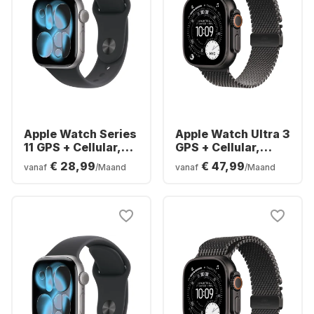
Apple Watch Series
Apple Watch Ultra 3
11 GPS + Cellular,
GPS + Cellular,
aluminium kast, 42
titanium kast,
€ 28,99
€ 47,99
vanaf
/Maand
vanaf
/Maand
mm
Milanese band, 49
mm