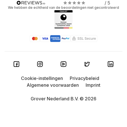
/ 5
stadsjungle. Zo makkelijk is het.
We hebben de echtheid van de beoordelingen niet gecontroleerd
Lage maandelijkse prijzen: Vergeet hoge
aanschafkosten en vervul je technologiedromen
tegen een lage prijs en met een ongecompliceerd
huurmodel. De prijs van een Apple Watch is
aanzienlijk hoger dan smartwatchmodellen van
andere aanbieders - huren maakt zelfs de nieuwste
Apple Watch betaalbaar.
Cookie-instellingen
Privacybeleid
Algemene voorwaarden
Imprint
Grover Nederland B.V. © 2026