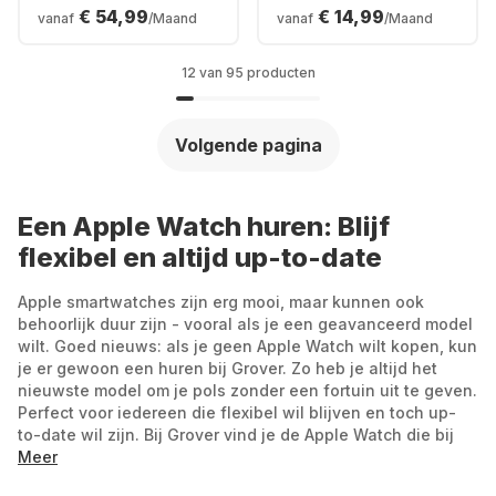
roestvrijstalen
roestvrijstalen
€ 54,99
€ 14,99
vanaf
/Maand
vanaf
/Maand
behuizing, 45 mm
behuizing, 41 mm
12 van 95 producten
Volgende pagina
Een Apple Watch huren: Blijf
flexibel en altijd up-to-date
Apple smartwatches zijn erg mooi, maar kunnen ook
behoorlijk duur zijn - vooral als je een geavanceerd model
wilt. Goed nieuws: als je geen Apple Watch wilt kopen, kun
je er gewoon een huren bij Grover. Zo heb je altijd het
nieuwste model om je pols zonder een fortuin uit te geven.
Perfect voor iedereen die flexibel wil blijven en toch up-
to-date wil zijn. Bij Grover vind je de Apple Watch die bij
jouw leven past: Huur bijvoorbeeld de Apple Watch Ultra
Meer
voor outdoorfanaten en avonturiers of word een fitness-