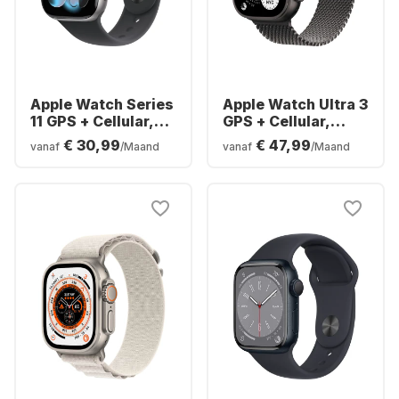
Apple Watch Series
Apple Watch Ultra 3
11 GPS + Cellular,
GPS + Cellular,
aluminium kast, 46
titanium kast,
€ 30,99
€ 47,99
vanaf
/Maand
vanaf
/Maand
mm
Milanese band, 49
mm