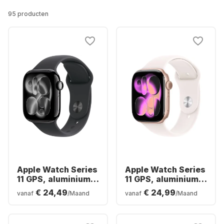
95 producten
Apple Watch Series
Apple Watch Series
11 GPS, aluminium
11 GPS, aluminium
kast, 46 mm
kast, 42 mm
€ 24,49
€ 24,99
vanaf
/Maand
vanaf
/Maand