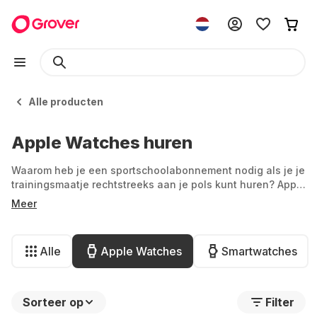
Alle producten
Apple Watches huren
Waarom heb je een sportschoolabonnement nodig als je je
trainingsmaatje rechtstreeks aan je pols kunt huren? Apple
Watches behoren tot de slimste gadgets die er zijn - niet
Meer
alleen vanwege hun ingenieuze functies voor fitness,
gezondheid en lifestyle, maar ook vanwege hun stijlvolle
look. Bij Grover kun je je Apple Watch huren tegen een
Alle
Apple Watches
Smartwatches
voordelige prijs en blijf je eenvoudig op de hoogte.
Sorteer op
Filter