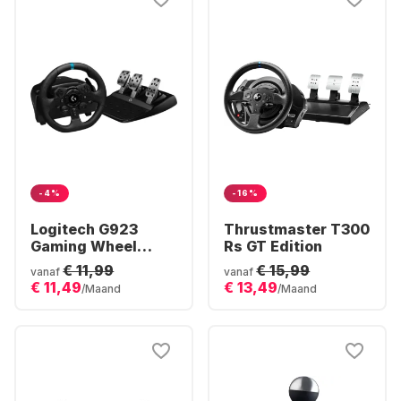
-4%
-16%
Logitech G923
Thrustmaster T300
Gaming Wheel
Rs GT Edition
(Playstation + PC)
€ 11,99
€ 15,99
vanaf
vanaf
€ 11,49
€ 13,49
/Maand
/Maand