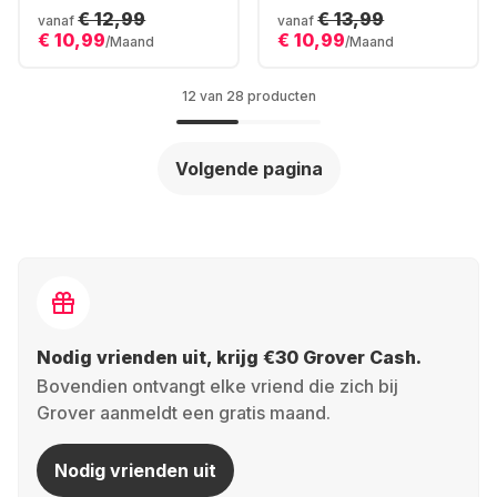
Foldable Cockpit
€ 12,99
€ 13,99
vanaf
vanaf
€ 10,99
€ 10,99
/Maand
/Maand
12 van 28 producten
Volgende pagina
Nodig vrienden uit, krijg €30 Grover Cash.
Bovendien ontvangt elke vriend die zich bij
Grover aanmeldt een gratis maand.
Nodig vrienden uit