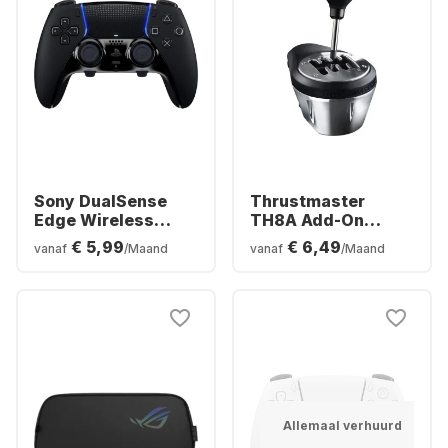
Sony DualSense
Thrustmaster
Edge Wireless
TH8A Add-On
Controller
Versnellingspook
€ 5,99
€ 6,49
vanaf
/Maand
vanaf
/Maand
Allemaal verhuurd