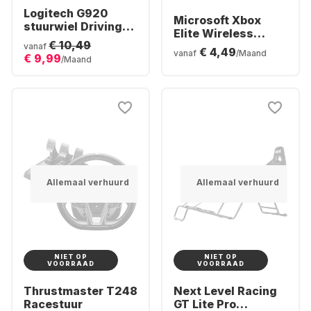
Logitech G920
Microsoft Xbox
stuurwiel Driving
Elite Wireless
Force Racing
€ 10,49
Controller Series 2
vanaf
€ 4,49
vanaf
/Maand
€ 9,99
/Maand
Allemaal verhuurd
Allemaal verhuurd
NIET OP
NIET OP
VOORRAAD
VOORRAAD
Thrustmaster T248
Next Level Racing
Racestuur
GT Lite Pro