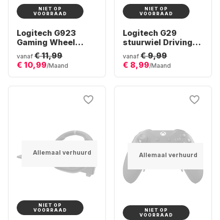
NIET OP
NIET OP
VOORRAAD
VOORRAAD
Logitech G923
Logitech G29
Gaming Wheel
stuurwiel Driving
(Xbox + PC)
Force Racing
€ 11,99
€ 9,99
vanaf
vanaf
€ 10,99
€ 8,99
/Maand
/Maand
Allemaal verhuurd
Allemaal verhuurd
NIET OP
NIET OP
VOORRAAD
VOORRAAD