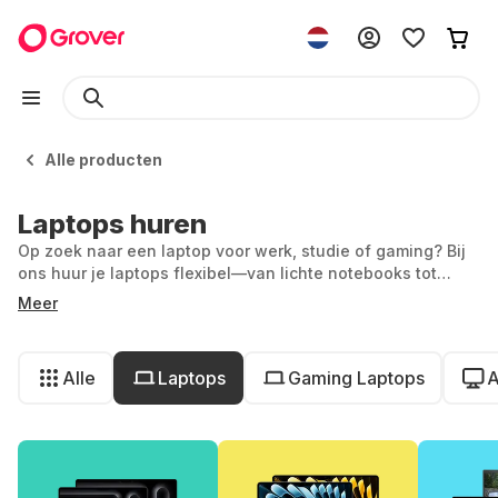
Alle producten
Laptops huren
Op zoek naar een laptop voor werk, studie of gaming? Bij
ons huur je laptops flexibel—van lichte notebooks tot
krachtige gamingmachines. Of je nu een MacBook zoekt of
Meer
liever werkt met Lenovo, bij ons vind je altijd een passend
model. Zo blijf je bij met de nieuwste tech—zonder dat je
iets hoeft te kopen.
Alle
Laptops
Gaming Laptops
A