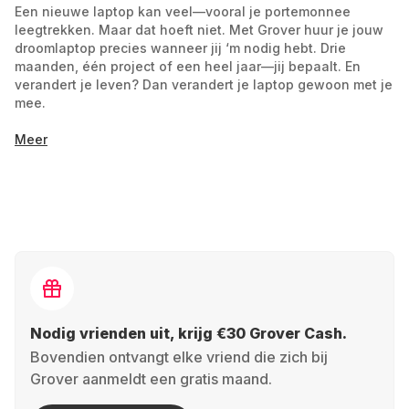
Een nieuwe laptop kan veel—vooral je portemonnee
leegtrekken. Maar dat hoeft niet. Met Grover huur je jouw
droomlaptop precies wanneer jij ‘m nodig hebt. Drie
maanden, één project of een heel jaar—jij bepaalt. En
verandert je leven? Dan verandert je laptop gewoon met je
mee.
Meer
Je huurt wat je écht nodig hebt: Ben je bezig met
je scriptie of start je net je eigen bedrijf? Kies het
model dat past bij jouw doelen—zonder vast
contract of onnodige extra’s.
Eerlijke maandprijs: Een goede laptop kost al
snel €1.000,-. Bij ons hoef je daar niet op te
wachten—je betaalt alleen voor de periode dat je
‘m gebruikt.
Nodig vrienden uit, krijg €30 Grover Cash.
Bovendien ontvangt elke vriend die zich bij
Beter voor de planeet: Klaar met je laptop? Stuur
Grover aanmeldt een gratis maand.
‘m terug. Wij maken ‘m weer als nieuw en geven ‘m