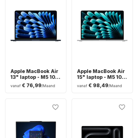
Apple MacBook Air
Apple MacBook Air
13" laptop - M5 10-
15" laptop - M5 10-
core - 16 GB - 1 TB
core - 24 GB - 1 TB
€ 76,99
€ 98,49
vanaf
/Maand
vanaf
/Maand
SSD - 10-core CPU -
SSD - 10-core CPU -
Engels (QWERTY)
Engels (QWERTY)