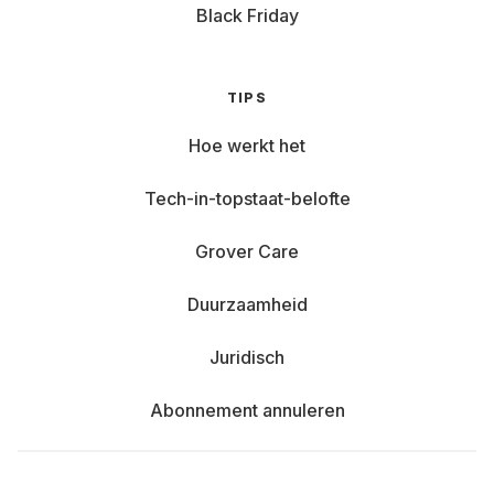
HP huren: Betrouwbare prestaties zonder
Black Friday
poespas. De Spectre x360 is perfect voor
multitasken en heeft een vouwbaar scherm voor
presentaties of ontspannen op de bank.
TIPS
Acer huren: Top voor prijs-kwaliteit. De Swift Go
Hoe werkt het
14 is ideaal voor studie, thuiswerken of reizen.
Tech-in-topstaat-belofte
Lenovo Chromebook huren: Degelijk en zakelijk.
De ThinkPad E16 is gemaakt voor lange werkdagen
Grover Care
en goede videocalls. Nog meer power? De X1
Carbon is een high-end keuze. En je vindt bij ons
Duurzaamheid
ook laptops van Samsung, Dell, Huawei, MSI en
meer. De keuze is aan jou.
Juridisch
Belangrijke specificaties en opties
Abonnement annuleren
Jij bepaalt wat je laptop moet kunnen. Of je nu foto’s
bewerkt of juist series streamt—Grover heeft de juiste tech
voor jouw leven. Iedere dag is anders, dus je kunt