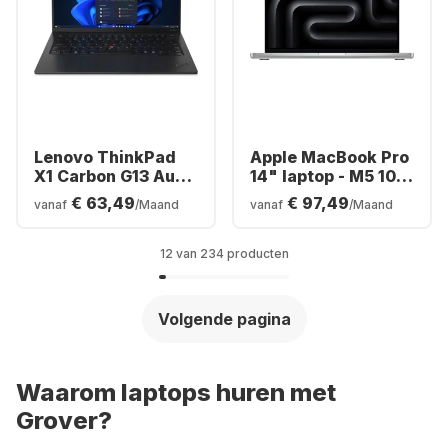
Lenovo ThinkPad
Apple MacBook Pro
X1 Carbon G13 Aura
14" laptop - M5 10-
Ed Laptop - Intel®
core - 16 GB - 1 TB
€ 63,49
€ 97,49
vanaf
/Maand
vanaf
/Maand
Core™ Ultra 5-225U
SSD - 10-core CPU -
- 16GB - 512GB SSD
Engels (QWERTY)
- Intel® Graphics -
12 van 234 producten
Engels (QWERTY)
Volgende pagina
Waarom laptops huren met
Grover?