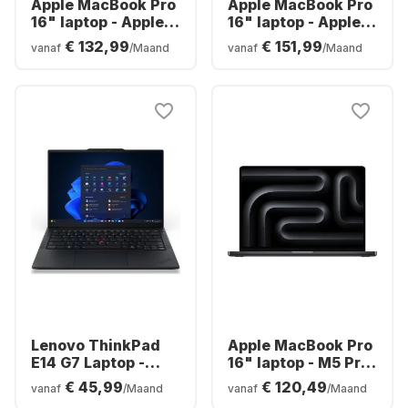
Apple MacBook Pro
Apple MacBook Pro
16" laptop - Apple
16" laptop - Apple
M5 Pro - 24 GB - 1
M5 Max - 36 GB - 2
€ 132,99
€ 151,99
vanaf
/Maand
vanaf
/Maand
TB SSD - Apple 20-
TB SSD - Apple 32-
core - Duits
core - Duits
(QWERTZ)
(QWERTZ)
Lenovo ThinkPad
Apple MacBook Pro
E14 G7 Laptop -
16" laptop - M5 Pro
Intel® Core™ Ultra
18-core - 24 GB - 1
€ 45,99
€ 120,49
vanaf
/Maand
vanaf
/Maand
5-225H - 16 GB - 512
TB SSD - 20-core