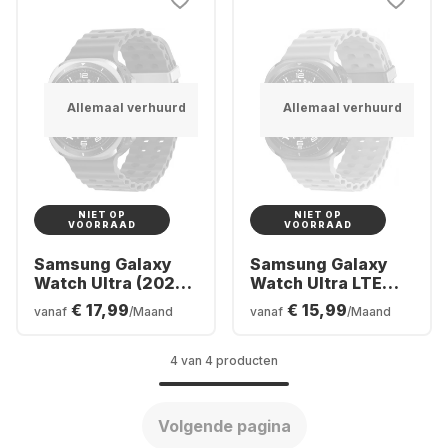
Allemaal verhuurd
Allemaal verhuurd
NIET OP
NIET OP
VOORRAAD
VOORRAAD
Samsung Galaxy
Samsung Galaxy
Watch Ultra (2025)
Watch Ultra LTE
LTE Smartwatch,
Smartwatch,
€ 17,99
€ 15,99
vanaf
/Maand
vanaf
/Maand
titanium kast,
Titanium Case, 47
47mm
mm
4 van 4 producten
Volgende pagina