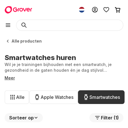
Alle producten
Smartwatches huren
Wil je je trainingen bijhouden met een smartwatch, je
gezondheid in de gaten houden én je dag stijlvol
doorkomen? Zonder dat het je een fortuin kost? Dan zit je
Meer
goed bij Grover. Hier huur je eenvoudig, flexibel en zonder
gedoe jouw Apple Watch—precies zoals jij het wilt.
Alle
Apple Watches
Smartwatches
Sorteer op
Filter (1)