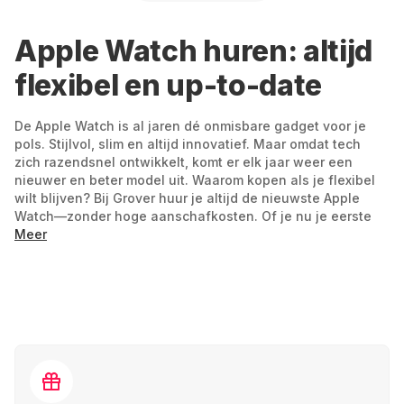
Apple Watch huren: altijd
flexibel en up-to-date
De Apple Watch is al jaren dé onmisbare gadget voor je
pols. Stijlvol, slim en altijd innovatief. Maar omdat tech
zich razendsnel ontwikkelt, komt er elk jaar weer een
nieuwer en beter model uit. Waarom kopen als je flexibel
wilt blijven? Bij Grover huur je altijd de nieuwste Apple
Watch—zonder hoge aanschafkosten. Of je nu je eerste
stappen zet in de wereld van smartwatches of altijd het
Meer
nieuwste model wilt dragen: huren is de slimme keuze. Je
bepaalt zelf hoe lang je je Apple Watch wilt gebruiken.
Komt er een nieuw model uit? Wissel dan simpel en zonder
gedoe—zonder waardeverlies of stress. Gewoon kiezen,
looptijd bepalen en direct starten.
De voordelen van een Apple
Watch huren bij Grover: