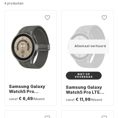
4 producten
Allemaal verhuurd
NIET OP
VOORRAAD
Samsung Galaxy
Samsung Galaxy
Watch5 Pro
Watch5 Pro LTE
Smartwatch,
Smartwatch,
€ 6,49
€ 11,99
vanaf
/Maand
vanaf
/Maand
Titanium Case,
Titanium Case,
45mm
45mm