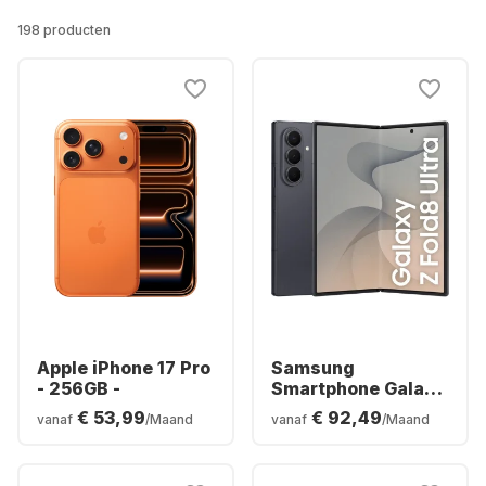
198 producten
Apple iPhone 17 Pro
Samsung
- 256GB -
Smartphone Galaxy
Z Fold8 Ultra - 12GB
€ 53,99
€ 92,49
vanaf
/Maand
vanaf
/Maand
- 256GB - Dual SIM