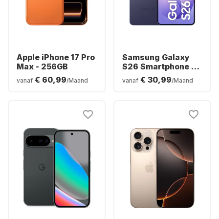
Apple iPhone 17 Pro
Samsung Galaxy
Max - 256GB
S26 Smartphone -
256GB - Dual SIM
€ 60,99
€ 30,99
vanaf
/Maand
vanaf
/Maand