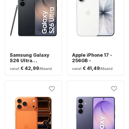
Samsung Galaxy
Apple iPhone 17 -
S26 Ultra
256GB -
Smartphone -
€ 42,99
€ 41,49
vanaf
/Maand
vanaf
/Maand
256GB - Dual SIM