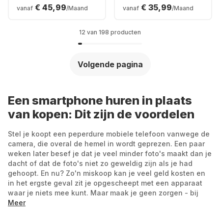
256GB - Dual SIM
128GB - Dual SIM
€ 45,99
€ 35,99
vanaf
/Maand
vanaf
/Maand
12 van 198 producten
Volgende pagina
Een smartphone huren in plaats
van kopen: Dit zijn de voordelen
Stel je koopt een peperdure mobiele telefoon vanwege de
camera, die overal de hemel in wordt geprezen. Een paar
weken later besef je dat je veel minder foto's maakt dan je
dacht of dat de foto's niet zo geweldig zijn als je had
gehoopt. En nu? Zo'n miskoop kan je veel geld kosten en
in het ergste geval zit je opgescheept met een apparaat
waar je niets mee kunt. Maar maak je geen zorgen - bij
Grover kun je een nieuwe mobiele telefoon huren zonder
Meer
contract en hem terugsturen zonder dat je je zorgen hoeft