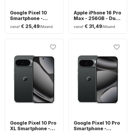
Google Pixel 10
Apple iPhone 16 Pro
Smartphone -
Max - 256GB - Dual
128GB - Dual SIM
SIM
€ 25,49
€ 31,49
vanaf
/Maand
vanaf
/Maand
Google Pixel 10 Pro
Google Pixel 10 Pro
XL Smartphone -
Smartphone -