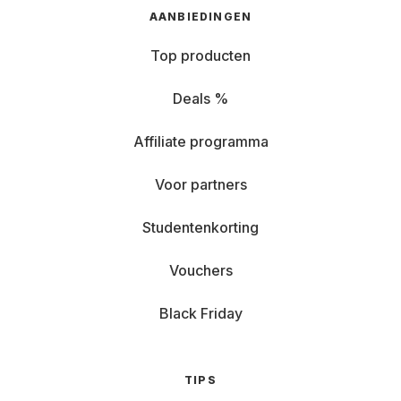
verschillende van je favoriete titels een ruim thuis.
AANBIEDINGEN
Met 1 of 2 TB opslag hoef je je lange tijd geen
Top producten
zorgen te maken over het verwijderen van titels uit
je gamebibliotheek.
Deals %
Accuprestaties zijn minder relevant voor
Affiliate programma
gaminglaptops dan voor bijvoorbeeld superslanke
ultrabooks. De nieuwste games zijn veeleisend en
Voor partners
zelfs de beste gaminglaptop moet na een paar uur
weer worden aangesloten op het stopcontact - het
Studentenkorting
is dus goed dat je in de tussentijd zonder
problemen kunt blijven gamen.
Vouchers
Het juiste formaat hangt af van je behoeften. Of
Black Friday
het nu gaat om een rugzakvriendelijke 15-inch
laptop of een 18-inch gamingbeest met een
prachtig scherm - jij beslist.
TIPS