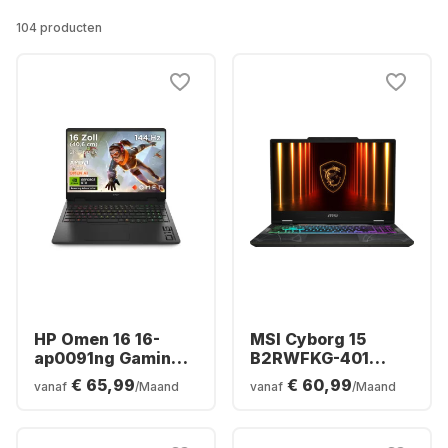
104 producten
HP Omen 16 16-
MSI Cyborg 15
ap0091ng Gaming
B2RWFKG-401
Laptop - AMD
Gaming Laptop -
€ 65,99
€ 60,99
vanaf
/Maand
vanaf
/Maand
Ryzen™ 9 8940HX -
Intel® Core™ 7-
16GB - 1TB SSD -
240H - 16GB -
NVIDIA® GeForce®
512GB SSD -