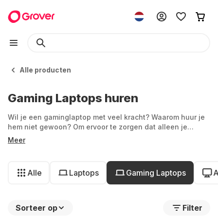
Alle producten
Gaming Laptops huren
Wil je een gaminglaptop met veel kracht? Waarom huur je
hem niet gewoon? Om ervoor te zorgen dat alleen je
tegenstanders vastlopen en niet je computer, heb je
Meer
krachtige hardware nodig - en die is vaak erg duur. Bij
Grover vind je gaming laptops om te huren: voor
onverslaanbare hardwareprestaties en onbeperkte
Alle
Laptops
Gaming Laptops
A
mobiliteit. Dompel jezelf onder in de wereld van gaming
met betaalbare maandelijkse termijnen.
Sorteer op
Filter