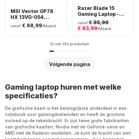
Razer Blade 15
MSI Vector GP78
Gaming Laptop -
HX 13VG-054
Intel® Core™ i9-
€ 85,99
Gaming Laptop -
vanaf
€ 68,99
12900H - 16GB - 1TB
vanaf
/Maand
€ 63,99
Intel® Core™ i7-
/Maand
SSD - NVIDIA®
13700HX - 16GB -
GeForce® RTX
1TB SSD - NVIDIA®
3070 Ti (8GB)
12 van 104 producten
GeForce® RTX™
4070 - Duits
(QWERTZ)
Volgende pagina
Gaming laptop huren met welke
specificaties?
De grafische kaart is het belangrijkste onderdeel in een
notebook voor gamingdoeleinden en heeft de grootste
invloed op de rekenkracht. Er zijn twee grote fabrikanten
van grafische kaarten: Nvidia met de GeForce-serie en
AMD met de Radeon-modellen. Je kunt de kracht van een