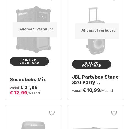
Allemaal verhuurd
Allemaal verhuurd
NIET OP
NIET OP
VOORRAAD
VOORRAAD
JBL Partybox Stage
Soundboks Mix
320 Party
€ 21,99
Bluetooth Speaker
vanaf
€ 10,99
vanaf
/Maand
€ 12,99
/Maand