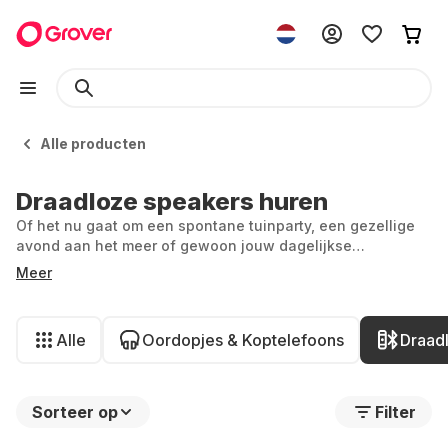
Alle producten
Draadloze speakers huren
Of het nu gaat om een spontane tuinparty, een gezellige
avond aan het meer of gewoon jouw dagelijkse
soundtrack—één ding mag niet ontbreken: een speaker
Meer
voor het perfecte geluid. En wie zegt dat je daar diep voor
in de buidel moet tasten of vastzit aan één model? Bij
Grover huur je altijd de nieuwste Bluetooth speakers en
Alle
Oordopjes & Koptelefoons
Draad
audioboxen van merken als Soundboks, JBL, Sony en
meer.
Sorteer op
Filter