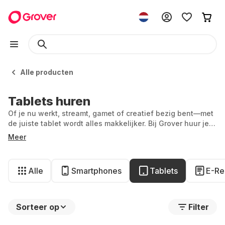
Alle producten
Tablets huren
Of je nu werkt, streamt, gamet of creatief bezig bent—met
de juiste tablet wordt alles makkelijker. Bij Grover huur je
precies de tablet die bij jouw leven past.
Meer
Alle
Smartphones
Tablets
E-Re
Sorteer op
Filter