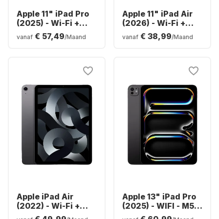
Apple 11" iPad Pro
Apple 11" iPad Air
(2025) - Wi-Fi +
(2026) - Wi-Fi +
Cellular - M5 - iOS -
Cellular - M4 -
€ 57,49
€ 38,99
vanaf
/Maand
vanaf
/Maand
256GB
128GB
Apple iPad Air
Apple 13" iPad Pro
(2022) - Wi-Fi +
(2025) - WIFI - M5 -
Cellular - 64GB
iOS - 256GB