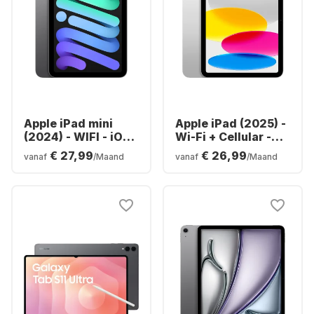
Apple iPad mini
Apple iPad (2025) -
(2024) - WIFI - iOS -
Wi-Fi + Cellular -
128GB
iOS - 128GB
€ 27,99
€ 26,99
vanaf
/Maand
vanaf
/Maand