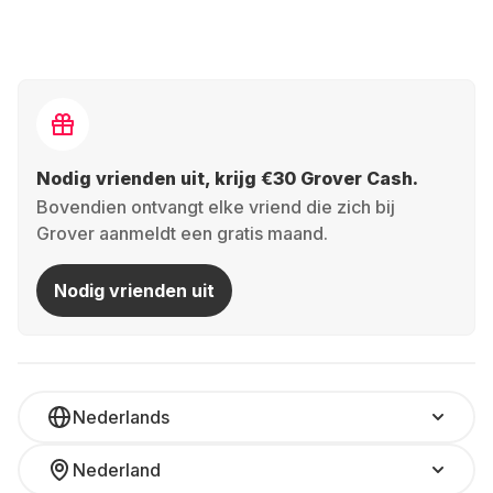
innovatieve Android-tablet? Wissel wanneer jij wilt.
Duurzaam bezig: Door te huren gebruik je tech
efficiënter—goed voor jou én het milieu.
Zorgeloos testen: Weet je nog niet welke tablet
Nodig vrienden uit, krijg €30 Grover Cash.
bij je past? Huur verschillende modellen om te
Bovendien ontvangt elke vriend die zich bij
ontdekken wat bij je leven aansluit.
Grover aanmeldt een gratis maand.
Simpel geregeld: Bij Grover is huren makkelijk
Nodig vrienden uit
en transparant.
Maak het jezelf makkelijk—huur jouw ideale tablet bij
Grover en geniet van alle voordelen, zonder
verplichtingen.
Nederlands
Welke tablet past bij jou?
Nederland
Tablets zijn er in alle soorten en maten—maar welke past