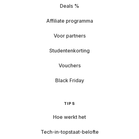
Gebruikstip: Ben je op zoek naar een gaming-tablet? De
Deals %
Samsung Galaxy A8 is perfect voor lange sessies op de
bank met sterke batterij en genoeg power voor je favoriete
Affiliate programma
games.
Creatief bezig? Designliefhebbers en digitale kunstenaars
Voor partners
kunnen zich uitleven met grafische tablets zoals de Apple
iPad Pro. Met de Apple Pencil wordt digitaal tekenen net
Studentenkorting
zo soepel als op papier.
Grote lezer? Lekker lezen onderweg doe je het beste met
Vouchers
modellen als de Lenovo Tab of Huawei MediaTab—meer
mogelijkheden dan een gewone e-reader.
Black Friday
Grover-tip: Je huurt een tablet al vanaf minder dan €30,-
per maand. Ideaal voor studenten die een flexibele en
betaalbare oplossing zoeken.
TIPS
Apple, Lenovo en meer:
Hoe werkt het
kies uit topmerken
Tech-in-topstaat-belofte
Als je een tablet huurt, wil je kunnen vertrouwen op