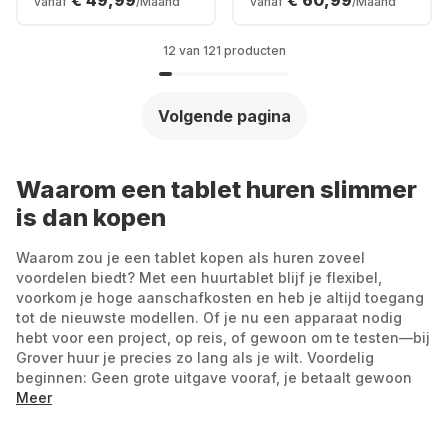
€ 49,99
€ 60,99
vanaf
/Maand
vanaf
/Maand
12 van 121 producten
Volgende pagina
Waarom een tablet huren slimmer
is dan kopen
Waarom zou je een tablet kopen als huren zoveel
voordelen biedt? Met een huurtablet blijf je flexibel,
voorkom je hoge aanschafkosten en heb je altijd toegang
tot de nieuwste modellen. Of je nu een apparaat nodig
hebt voor een project, op reis, of gewoon om te testen—bij
Grover huur je precies zo lang als je wilt. Voordelig
beginnen: Geen grote uitgave vooraf, je betaalt gewoon
per maand.
Meer
Altijd up-to-date: Liever de nieuwste iPad of een