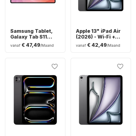
Samsung Tablet,
Apple 13" iPad Air
Galaxy Tab S11
(2026) - Wi-Fi +
Ultra - WIFI -
Cellular - M4 -
€ 47,49
€ 42,49
vanaf
/Maand
vanaf
/Maand
Android - 256GB
128GB