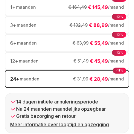
1
+
€ 145,49
maanden
€ 164,49
/maand
-13%
3
+
€ 88,99
maanden
€ 102,49
/maand
-13%
6
+
€ 55,49
maanden
€ 63,99
/maand
-12%
12
+
€ 45,49
maanden
€ 51,49
/maand
-11%
24
+
€ 28,49
maanden
€ 31,99
/maand
14 dagen initiële annuleringsperiode
Na 24 maanden maandelijks opzegbaar
Gratis bezorging en retour
Meer informatie over looptijd en opzegging